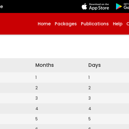
çe
Home
Packages
Publications
Help
Months
Days
1
1
2
2
3
3
4
4
5
5