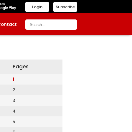
Login
Subscribe
Contact
Pages
1
2
3
4
5