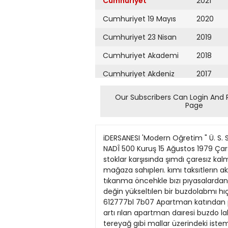
Cumhuriyet
2021
Cumhuriyet 19 Mayıs
2020
Cumhuriyet 23 Nisan
2019
Cumhuriyet Akademi
2018
Cumhuriyet Akdeniz
2017
Cumhuriyet Alışveriş
2016
Our Subscribers Can Login And 
Page
Cumhuriyet Almanya
2015
Cumhuriyet Anadolu
2014
iDERSANESI 'Modern Oğretim " Ü. S. S. kursları Kayıtlar başladı Cağaloğlu Istanbul 22 24 60 56. Yıl; Sayı: 19776 urıye r «• Kurucusu : YUNUS NADÎ 500 Kuruş 15 Ağustos 1979 Çarşamba nı, hazırhklarını da buna ko şut bır gelışnıeji ongorerek yaptıkla'ım behrten bayiler, vıgılan stoklar karşısında şımdı çaresız kalmış dururrdadırlar Buzdolabı ve ben7en e^valan üreten kesımı ağır bır dılle eleştırmeve başlayan mağaza sahıplerı. kımı taksıtlerın aksadıg\nı. semtlerdekı banka şubelennin de kredayı alabıldıgıne kestıgını anımsatarak, «saüşlardaki tıkanma öncehkle bızı pıyasalardan sılecek düzeye ulaştı» demışlerdlr Bayıler. pıyasayı ayakta tutan genıs yurttaş kıtlesmın 24 bın lıraya değin yükseltılen bir buzdolabmı hıç bır şekılde alabılecek (Arkası So. 11, Sü. 2 d«) Modern Kgitim tvn 5l Vrsanosi i Besktas, Istanbul 612777bl 7b07 Apartman katından peynire, îıer alandaki büyük iiyat artışı, talebi piyasadan siliyor İSTANBUL HABER SERVİSİ Fıyatlan sık sık artı rılan apartman daıresi buzdo labı, çamaşır makması, dıkış makması, şofben, termosıfon, otomobil, televizyon, ayakkabı, elbıse, et. tereyağ gıbi mallar üzerindeki istem genlemesi doruk noktaya ulaşmış, bunun sonucu olarak da sözkonusu mallan ü retenlerle. pazarlayanlar arasında yoğun bır suçlama kampanyası başlamıştır. Istem genlemesının ılk olumsuz etkısı dayanıklı tuketım mallannı pazarlayan kesımde görulmuştür Yıllardır bu alanda çalıştıklarını. özelhkle ıçınde bulun duğumuz sezonda daha \uk sek düzeyde mal sattıkları Teoman Köprülüler büyük yağ üreticilerinin AP'li Nuri Bayar'la temas halinde hükümeti zor duruma düşürmeye çabaladıklarını öne sürdü VVASHİNGTON, (ANKA) Bırleşık Amerıka'nın, Turkıye'ye dort savoş gemısı verılmesıyle ılgılı kararını durdurduğu bıld1rılmektedır Durdurma kararının. Temsılcıler Meclısi Sılah'ı Hızmetler Komıtesı üyelerınden Les Aspın'ın ısteğı uzenne aı.ndığı be'ırtılmekted'r Demokrat Partının Vısconsın nyaletırı temsıl eden Kongre uyesı Les Aspın. bu ısteğıne ge rekçe clarak, Kıbrıs konusunda ycpha" çörüşmelerde ileı'eme Kcydeclı memesını ve Türkı\e re E..r>es > Amerıka arcsında mahl kuıiTi'in ladesını öngoren cnlaçmanın gecıktırılmesınl goster thf\{ ıfade edılmekted'r Les Asp n vp'dığı demecto secım boıçebmder olan Kathryn Zenz odındakı bır kadın!n bırlıkte oi»k dort kışınin uyuçturucu nıad ds kacakcılığındon 1972 yılından borı Türk hapıshanelennde b'j'ur'.uğuna ısaret ederek, «Tjr kıv; s'ıc'ulonp ıci 1 "!! nnias^ası Uierıne vatarsa ben de avas gemılermin verılmesi üze' ne yatarım» dedığı ılei sürüîrrektedir Bu konuda edınılen bılgılere gore adı gecen anlaşmanın ocak ayından ben ımzalanmaOığına dıkkatı ceken Am
Cumhuriyet Ankara
2013
Cumhuriyet Büyük
2012
Taaruz
2011
Cumhuriyet
Cumartesi
2010
Cumhuriyet Çevre
2009