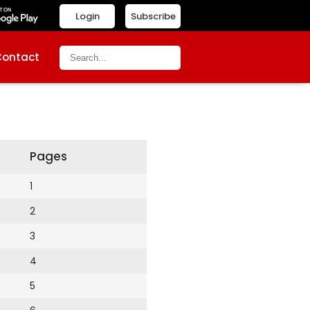
Login
Subscribe
Contact
Pages
1
2
3
4
5