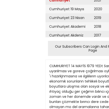
Cumhuriyet
2021
Cumhuriyet 19 Mayıs
2020
Cumhuriyet 23 Nisan
2019
Cumhuriyet Akademi
2018
Cumhuriyet Akdeniz
2017
Cumhuriyet Alışveriş
2016
Our Subscribers Can Login And 
Page
Cumhuriyet Almanya
2015
Cumhuriyet Anadolu
2014
CUMHURIYET 14 MAY1S İ979 YEDt Sanayi Odaları (Başlorufı 1 Sayfada) « n istenerek başta Cumhurbaşkanı olmak uzere lum ılgılılerını uyarılması ve goreve çoğrılması oybırlığl ıle kabul edılmıştır Genel Kurul, cal.şmalarmı gec saatlere aek surdurmuş ve bır sayfalık bır bıld 'ı hazırkjnmasına ve ılgılılerın uyorılcnasına karar vermıştır Daha sonra kaleme alınan bıldırı oybırltğı ıle kabul edılmıştır Bıldırıde sosyai ve ekonomık sorunlann tehlıkelı boyutlaro ulaştığı belırtılmekte ve şöyle denılmektedır: «Ülkemızin bugün çınde bu lunduğu tehliKelı boyutlara uloşmıs olan sosyai ve ekonomık sorunlor karşısında tum özei seklör mensupıarının bır lik ve beraberlığine durden daha fazla ıhtıyaç olduğu ger çeğımn bılıncı ıçmde bu toplantı rnuş^'e* da/onsTamızın bir gereğl ve sembolu olorok telakkı edılmiştir. Sorunlor her zoman ve her donemde vardır ve olacaktır Ancok bugun bu sorunların boyutlorı, cıddıyetı ve zamanin offetmıyen etkısi karş sında bunları çözmekte bırıncı dere cede sorumlu olanların hato yapmalarıno ve serbest pıya sa ekonomısı kurallarını yok •dıcl gerçekci olmayan mo del aramalarına tahammülu yoktur. Büyük Ataturk'un Ttoya koy duğu karma ekonomi prens p ve ilkelerinden saptırılarak, A nayaso kurallan dışında hür toşebbusü yok odec^k yönde uygulamalara gıdıldlğlnl üzülerek gormekteyız lcıne düştüğumuz ekonomlk sıkıntının en onemiı neaenl de budur. Devletın sıyasal sosyal ve ekcnorrtık ozeliıgını belgeleyer tum yosalara bcç^a dıran ge nellıkle yasa d şı e, emler, ma alesef stkmtılarımızın blr dl gennı oıuştırmaktcc!ır Bu yat lış gıd ş *e davetı tahrıbeder tutum duzeltllmedığı takdırde gelecek yıkınlınm suciusu şup hesız guven. huzur ve istıkra; ozlemı ıcinde bulunan hür te şebbus olmayacaktır.. Buturt bu sonuciarın temelin de yatan. bugün ulke yönetı minln blr buhran içınde oldu ğu gerçeğı karşısında hür de mokratık porlamenter sısterr ıcinde, ön yargılardan arın mış yopıcı, olumli) ve ger çekçi blr zıhnıyetın Oîke yöne tımine hakım olması ıçın, baş ta sayın Cumhurbaşkonı ol mak üzere tüm llgı ılerı uyarı yor ve göre/e davet edıyoruz.» (Baştarafı 1 Soyfada) mok uzere 6 kışı /aralanm ştır Mıtıng öncesı Sarayköy'den geçen ve MHP I lerı taşı>an 3 otobus taşlanmış bu olayda da 6 k şının yara'andığı bıldı rılmıştır Turkeş m tmgîekı konuşma sında c'kt dcrı umut değıl. ka ra bır bulut clarak» n telendir mış, fhukumeta kendı uyelerı nın ve CHPIı mılletvekıilerinin dohı güveniermin kalmadığın» one surmüştur. Mıt.ngın dağılışından yakla şık b r saat sonra top'antıyo katılan gösterıcıler, kentin so kaklarıra dag larak hukurret aleyhırde slogan almışlardır Bu arada saat 17 30 sıra arın da, MHP d Dinası önunde mı tıngc lerle sol goruşlü bir grup arastnda s lahlı 
Cumhuriyet Ankara
2013
Cumhuriyet Büyük
2012
Taaruz
2011
Cumhuriyet
Cumartesi
2010
Cumhuriyet Çevre
2009