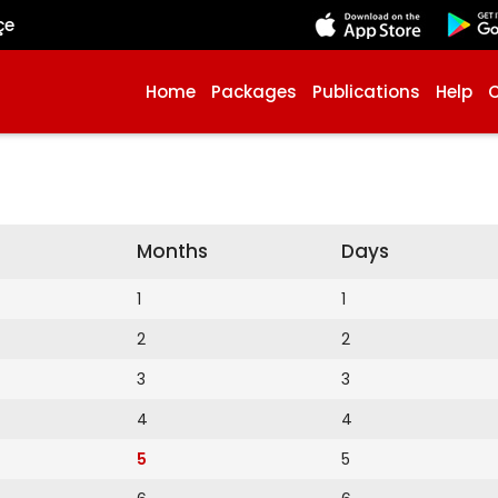
çe
Home
Packages
Publications
Help
Months
Days
1
1
2
2
3
3
4
4
5
5