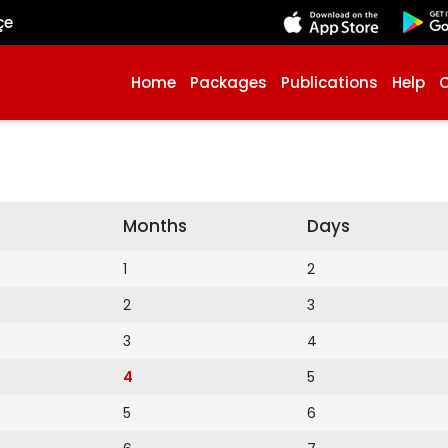
çe
Home
Packages
Publications
Help
Months
Days
1
2
2
3
3
4
4
5
5
6