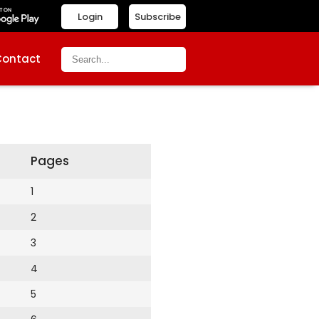
Login
Subscribe
Contact
Pages
1
2
3
4
5