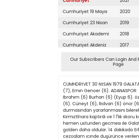
Cumhuriyet
2021
Cumhuriyet 19 Mayıs
2020
Cumhuriyet 23 Nisan
2019
Cumhuriyet Akademi
2018
Cumhuriyet Akdeniz
2017
Cumhuriyet Alışveriş
2016
Our Subscribers Can Login And 
Page
Cumhuriyet Almanya
2015
Cumhuriyet Anadolu
2014
CUMHDRtVET 30 NtSAN 1979 GALATASARAY ADANASPOR'U ADANA'DA YENDİ: 21 STAD: Şertir (Adano). HAKEMLER: Sadık Deda (7). Bakl özcan (7), Emın Genoer (6). ADANASPOR: (6) Erhon (7) Şevket (6), Tlmuçın (6), Necıp (6), Mustafa (7) Selahattın (6) (Ahmet 6). Ganı (6), Ibrahım (6) Burhan (6) (Eyup 6). özer (6). Murat (7). GALATASARAY (6). Eser (6) Müfıt (6), Güngör f6). Fatıh (7), Erdogan (6) Gurcan (6). Cüneyt (6), Rıdvan (6) önor (6), Gokmsn (5). B. Mehmet (6). FUTBOL KALITESi: (6). Galatasaray, Iklncl yarıda Adonaspor'un durmasından yararlanmasını bılerek ıkı puan oldı. Adanaspor, ılk yarıda cıkardığı oyunu. ıkınci yarıda gosteremeyınce, ustunluğu Sarı Kırmıztlnara kaptırdı ve 1 1'lık skoru koruvamadı. Karşılıklı otaklarla başlayan macto IIK tehlıkeyı Ozer'ın attığt kafada. topun ust dıre^ın hemen ustunden gecmesı ıle Galatasaray atladı. İkı dakıka sonra da Eser ın elınden kacırdığt topa yetışerreyen Adanasporlular bır golden daha oldular. 14 dakıkado Erhan. Erdogon'ın 25 metreden attığı topu ucarak kurtardı. dO dakıkada Gungor ve Fatıh, Murat'ı cezoalam ıcınde duşürünce verılen penaltıyı Özer gole cevırerek Adanaspor'u yengıye yukselttı Golden sonra Galatasaray atakları sıklaştı ve 36 dakıkada gene penoltıdan beraber.ige ulaştı B Mehmet ın ceza otışında topun Şevket'ın elıne carpması ıle verılen penaltıyr Fatıh gole cevırdı 1 1 Oevrenm ılerleyen dakıkalannda skor degışmedı Adanaspor, ıkıncı yarıyo Burhon ın yerıne Eyüp'u alarak başlodı. Bu yarıda Scrı • Kırmızılılar atak bır oyun sergı edıier Ûnce orta sanada ustunluk kuraular, ılerleyen dakıkaiarda da sık sık Adaraspor kalesı onunde gorundu er Bu dalgo dalgo gelen atakların 74 dakıkasmda da yengıye yukseıdıler Onerın getırıp ortoıadıgı topu lyı ızieyen Gokmen kafa ıle golu attı Gol Galatasaray ı daha da hızıandırdı Ancak, kale önune gelmekte gecıken Sarı Kırmızılııor Ada nospor'un durgun oyunundan yararlanamadı ve başKa gol atamadı Boylece a.andan 21 yengı ıle ayrıldı TAKIMLAR Trabzonspor Fenerbahce Gaıatasaray Ordu Beşıktaş EsKişehırspor Zonguldakspor Dıyarbakırspor Altav Goztepe Boluspor Adanaspor Ad D Spor Bursa Samsun Kırıkkolo TRABZON, GÖZTEPE 2 PUANI GOLSÜZ PAYLAŞTI STAD Ataturfc HAKEMLER Cumhur Demlr '6'), Yusuf Norooglu (5). M e i n e t Gokmen (5) GOZTEPE (5) Ercan (5) Zekı (5). Kenan <6) Israıı '5>. Sadettın (6) Kâzım (5> Mehmet (61. Alı »5) Doğan (6), Scduılah <5J Irfan (5) FRABZONSPOR (6> Şenol (6) Turgay (6). Mehrret <6> Necatı ( 6 \ Mustafa (5) Gungo <5) Tuncay (5), Ornan (5) Necdet (6). Cengız (6), Ahmet f5> FUTBOL KAUTESI (5). Llder Trabzon ıle Gözetspç» puanları 
Cumhuriyet Ankara
2013
Cumhuriyet Büyük
2012
Taaruz
2011
Cumhuriyet
Cumartesi
2010
Cumhuriyet Çevre
2009