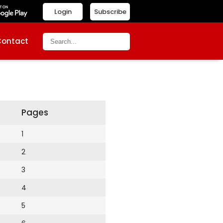
Login
Subscribe
Contact
Pages
1
2
3
4
5