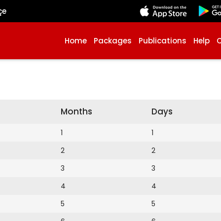
çe
Home
Packages
Publications
Help
Months
Days
1
1
2
2
3
3
4
4
5
5