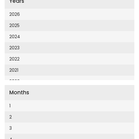
Years
Cumhuriyet 23 Nisan
Cumhuriyet Akademi
2026
Cumhuriyet Akdeniz
2025
Cumhuriyet Alışveriş
2024
Cumhuriyet Almanya
2023
Cumhuriyet Anadolu
2022
Cumhuriyet Ankara
2021
Cumhuriyet Büyük Taaruz
2020
Cumhuriyet Cumartesi
Months
2019
Cumhuriyet Çevre
2018
1
Cumhuriyet Ege
2017
2
Cumhuriyet Eğitim
2016
3
Cumhuriyet Emlak
2015