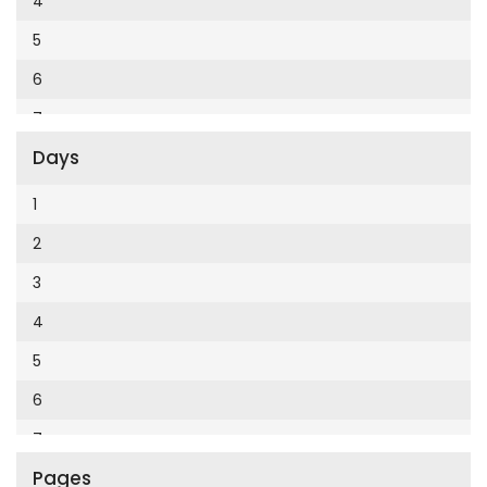
4
Cumhuriyet Enerji
2014
5
Cumhuriyet Festival
2013
6
Cumhuriyet Gezi
2012
7
Cumhuriyet Gurme
2011
Days
8
Cumhuriyet Haftasonu
2010
9
1
Cumhuriyet İzmir
2009
10
2
Cumhuriyet Le Monde Diplomatique
2008
11
3
Cumhuriyet Marmara
2007
12
4
Cumhuriyet Okulöncesi alışveriş
2006
5
Cumhuriyet Oto
2005
6
Cumhuriyet Özel Ekler
2004
7
Cumhuriyet Pazar
2003
Pages
8