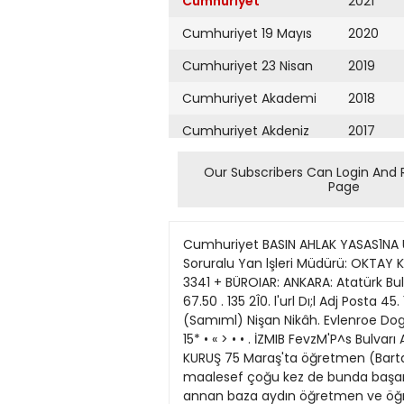
Cumhuriyet
2021
Cumhuriyet 19 Mayıs
2020
Cumhuriyet 23 Nisan
2019
Cumhuriyet Akademi
2018
Cumhuriyet Akdeniz
2017
Cumhuriyet Alışveriş
2016
Our Subscribers Can Login And 
Page
Cumhuriyet Almanya
2015
Cumhuriyet Anadolu
2014
Cumhuriyet BASIN AHLAK YASAS1NA UYMAYI TAAHHÜT EDER. • • • Sahibi: Cumhuriyet Matbaacılık ve Gazetecılık T.A.Ş. adına NAZlME NADİ Soruralu Yan lşleri Müdürü: OKTAY KURTBÖKE Basan ve Yavan: CUMHURİYET MATBAACILIK ve GAZETEClLtK T.A.Ş. Cağaloğlu Halkevi Sk. No: 3341 + BÜROIAR: ANKARA: Atatürk Bulvan Yener Apt v erusehir Tel: 120920 129544 ABONE ve İLÂN Yurt Kl 1 3 C 12 Aylık Aylık Aylık Ayhk 22.50 67.50 . 135 2Î0. l'url Dı;l Adj Posta 45. 135.270. 540. Baslık (Maktu) 2 ve 1 ncı sayfa (Santimi) 3 uncu savfa (Santinv 4. S. 6 ocı sayfa (Samıml) Nişan Nikâh. Evlenroe Dogura Ölüm. Mevlld, Tejekktn (5 Sm ) ÖHım, Mevlıd. Teşekkuı 23 uncu {5 Sm.) 35n Lira 80 85 75 100 100 15* • « > • • . İZMIB FevzM'P^s Bulvarı Af$*roğlu îjhanı Tel: 31230 24709 GÖNEY ILLERL Kuruköpru 34 sokak No. «0 ADANA Tel: 4550 3931 SAYISI KURUŞ 75 Maraş'ta öğretmen (Bartarar. ı. Savfada) rak paslf duruma düşürmeye veya Maraştan attırmaya uğraşmaktadırlar. Ve maalesef çoğu kez de bunda başan sağlamaktadırlar.» İşte size Maraş'taki son olaylar... Basta lise raüdürü olmak üzere kara listeye annan baza aydın öğretmen ve öğrencilerin karakollara alınmalan sağlannuştır. Gericiler için «Maksat hasıl olmuşturjı Çünkü art:k bu öğretmenlerin Maraştan atılmalan k o laylaşmıştır. Şimdi iş üst kademeleri harekete geçirmek MiUI Eğitim Bakanlıjhna baskı yapmaya kalmıştır. Gerekçe de hazırdır onlar için «İste bakın bu öğretmenler polisçe gözaltma aluı mış, itibarlarmı kaybetaişlerdir» denecektir. Ne hazindir ki, gericiler Maraştakl Milli Eğitim Müdürlüğünü de ele geçirmişlerdir. Tayin ve nakil işlemlerini bu yüzden i«tedikleri gibi yapmakta, disiplin kurullarını istedikleri gibi çalıştırmakta, '«Takdir ve teeziye» işleri ögretmenin ideolojik anlavısına göre yürütülmekte alevisünn!, çerkez, çeçen, Türk ayınmı yapılarak, öğretmenler bu sıfarlanna eöre değerlendirilmektedirler. Bu konuda öğretmen Ali Gozükara tarefından hazrrlanmış çok ilginç raporlar bakanlıklara eönderilmiş ve rrrttfettislerin gelip olaylan incelemesi sağlanmışsa da sonuç alınamatnıştır. Çok îlginç olaylar, Brnekler var ö"'e'".en Ali Bey'in raporlarmda. öroefin, Merkez Albayrak Okulu öğretrneni Fevzi Kuz olayı. Merkez Atatürk tlkokuhı öğretmeni Süleyman Yılmaz'm hikfiyesi, Andırm'dald öğretmenlerin herbirinin bir başka yere hal lac pamuğu gibi atılmalan... Bir çok' öğretmen istenmeyen adamdır. Maraştaki tnıreu, gericî çevreler için. Bunlar sıra ile ve ceşitli tertrplerle çeşitli oyun laria tasfiye edilirler. Kara Usteve ahnanlar için kurtulus yolu yokrur'. Divelim ki Merkez AlbayTak Okulu Öğretmenl Pevzi Kuş'un harcanması gereknaektedir. Orta da bir sebebin olmasına ögTetme nin bir suç işleyip işlememesin
Cumhuriyet Ankara
2013
Cumhuriyet Büyük
2012
Taaruz
2011
Cumhuriyet
Cumartesi
2010
Cumhuriyet Çevre
2009