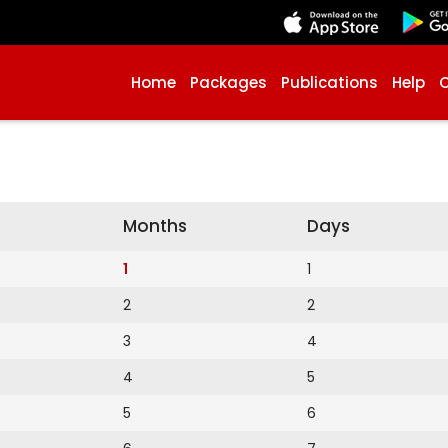
Home
Packages
Publications
Help
Months
Days
1
1
2
2
3
4
4
5
5
6