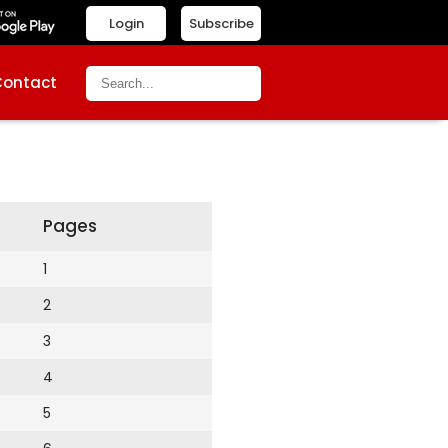
Login
Subscribe
Contact
Pages
1
2
3
4
5