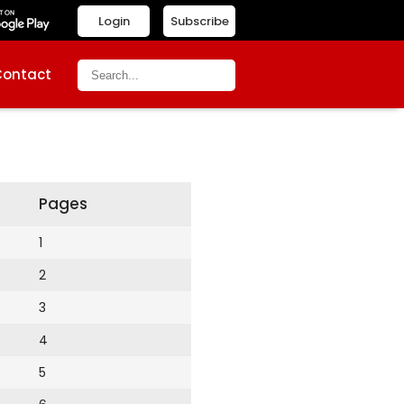
Login
Subscribe
Contact
Pages
1
2
3
4
5