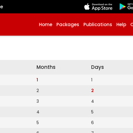
çe
Home
Packages
Publications
Help
Months
Days
1
1
2
2
3
4
4
5
5
6