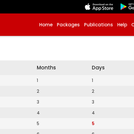
Home
Packages
Publications
Help
Months
Days
1
1
2
2
3
3
4
4
5
5