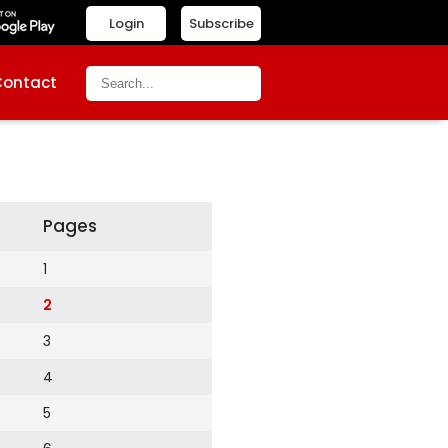
Login
Subscribe
Contact
Pages
1
2
3
4
5