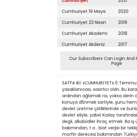
Cumhuriyet
2021
Cumhuriyet 19 Mayıs
2020
Cumhuriyet 23 Nisan
2019
Cumhuriyet Akademi
2018
Cumhuriyet Akdeniz
2017
Cumhuriyet Alışveriş
2016
Our Subscribers Can Login And 
Page
Cumhuriyet Almanya
2015
Cumhuriyet Anadolu
2014
SATFA İKİ: sCUMHURtYETs 5 Temmuz 1971 aşhaş Sretimi iein alınman 1930'lardan beri beklenen iki tedbirin yerine haşhaş üretiminin yasaklanroası, sasırtıcı oldn. Bu karar, biiyfik bir dünya rekoranun ve kapıları bir türlü açılamamış bir hazinenin öliira kararıdır. Bn ölümün ardından ağlamak roı, yoksa derin dertn düşünmek mi daba doğrudnr? Bonn hep beraber araştıralım : Evvclâ ve daba asağıda aynı konuya d5nmek sartiyle, şunu hemen belirtelim. Haşhas üretiminde Törkiye için ahnmasj gereken iki tedbir vardı : O Hashaş üretimini, devlet üretme çiitliklerinde ve bunlann kontroi&nde toplaraak, Q Cretilen hashaşı, bu çiftliklerin depolannda muhafaz» altına alarak, devlet eliyle, yabııt Kızılay tarafından kurulaeak bir d e v . let afyon ve »lkaleidler ganayii isletmesine se\k ettnek, dünvaya ham afyon degil, alkaloidler ihraç etmek. Ba iş üıerinde. düny» tekeliııi kurmak.. Çünkü hashas firetiminde Türkiye, evvelâ bitkisel bivolojik vasıllar bakımından, t a . biat verjisi bir tekliği ve fistünlük imkânını elinde tutar Sonra da, haşbaşın asıl özü ve dünya sailıfı için kıvmeti olan morfin derecesi bakımından Türkiye. erişilmez, ama kapalı kalmıs, kapıları açılamamış bir hazineri de kendi bağnnda saklar. Eğer biz, haşha* Uretimlnl yasaklayıp, başlıasın ölüraüne gözynmmak yerine, bir t a . raftan hashası devlet kontrolüne alıp, afyon aikaloidler sanayiini kurarak, dünya alkaloidier ticaretinde tekeli tesis etseydik, bn yot, alabjleceğimiz tedbirlerin en verimlîsi o l a . caktı. Ama is, bnnnnla bitmeyecekti. Bunun yanında bir de, Türk afyonunnn, hem de yıl. larca sürecek seleksiyon yollan ile değil, s a . dece bakımı değiştirmek suretiyle, Türk haşhaşının morfin deTecesini, bugünkünün bir misline çıkarmak mümkündü. Bn satırlar ilk okunusta bir mucizeden bahsediliyor eibi ,görüliir. Ama asajhda verecejimiz rakamlar ve uygulama neticeleri, isin bir mncize de|il. sadece bir bilgi ve teskilâtlandırma meselesi oldngunu, hiç kîmsenin tereddüdd kalmıyacak sekilde açıklavacaktır. Bn suretle Tfirkiye'de hashaa bitkisinin m o r f i n derecesi iki misline çıkınca ve bu ni«petle dünvanın hiçbir ülkesinin mor. fin nispetleri de rekabet edemeyince çünkü bona o ülkelerin dogal şartlan enjeldir . Türkiye, alkaloidler üretimini. dünya pazarlarının talebine göre ayarlavabilecekti. Bn ayarlama: Türkive'de hashas üretimini en rekurlu bSlçelerde toplayarak sabayı daraltmak, ama vcrimi ve dünva pazarlarından k a . zancı co&altmak seklinde vürüyecekti. Çünkü kilosu bntiin 150 200 lira arasında satılan ham afvon fiyatı ile. bi7im de ithal ettigimiı alkaloidler arasındakt fark. hayallerin kabnl edemiyeceii kadar asırıdır. Niçin bu vola ridilmedi? Şimdi bnnm Szetlemeye çalısalım: H HAŞHAŞIN ARDINDAN! Şevket Süreyya A
Cumhuriyet Ankara
2013
Cumhuriyet Büyük
2012
Taaruz
2011
Cumhuriyet
Cumartesi
2010
Cumhuriyet Çevre
2009