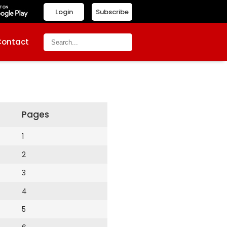
Login
Subscribe
Contact
Pages
1
2
3
4
5