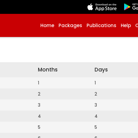
Home
Packages
Publications
Help
Months
Days
1
1
2
2
3
3
4
4
5
5