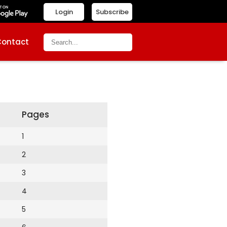
Login
Subscribe
Contact
Pages
1
2
3
4
5