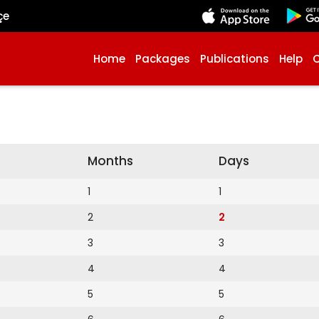
çe
Home
Packages
Publications
Help
Months
Days
1
1
2
2
3
3
4
4
5
5