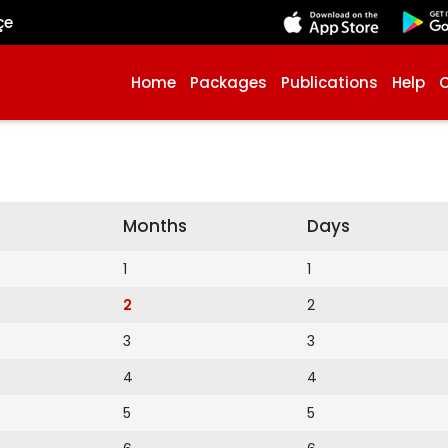
çe
Home
Packages
Publications
Help
Months
Days
1
1
2
2
3
3
4
4
5
5