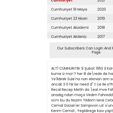
Cumhuriyet
2021
Cumhuriyet 19 Mayıs
2020
Cumhuriyet 23 Nisan
2019
Cumhuriyet Akademi
2018
Cumhuriyet Akdeniz
2017
Cumhuriyet Alışveriş
2016
Our Subscribers Can Login And 
Page
Cumhuriyet Almanya
2015
Cumhuriyet Anadolu
2014
ALTÎ CÜMHURıTBr 9 Şubat 195S |l Karagümrük bir engeli daha aştı Kırmızı • Siyahlı takım d ü n Yesildiregi 2 0 maglub etti Pofesvonel Ucınc kume iz ma<? her lil de\rede de hakim ovnamalar lanoa dun Seref s ad nda vapı an rina rpsmen hucum hattında buluKaragümrjk Ye'lldırek Sule'na nan elenıan ann savıaız go fırsaMarı blr ganne Haekov musabaka ar'ıe devaro kaç rmaları \ ızjnden farkl lıblyet v r i n e ancak 3 0 hk bır need d" t ce Ile s?hadan avrı d lar Karsı aşKARAGÜMRÜK 2 İESILDIEEK 0 man n ılk devresi 33 ve 38 dajUKalarKarasumrjk Recal Recep Metln da \eal mve Fahreda n n eo erıle Izzet Cahid F kret Tar k DjTsun 20 kapandı Ovunun nincl varısmda ba'.ka savı yap anadıg ndan maça Vedım Fahredd'n Avdm lı*c devrede a*ı ar eoller e ve 2 0 Ka» Yeşıldiek Yasa Kava J ravlr rag~umm£un salebest e scm bu du Nazım Yıldırım Isırai Cetın, YılSTJLEYMAMYE 1 HASKOY 0 ' "naz Yalçın Bulend Dopan Hakem Necdet Turkkantoz Sule>manne Cemal Gazan'er Sampıvon uX o'unaa emın adfn Turgut Guntor Yukse Çıço Me!ar a Mi~u\en Kara^Jinruk ıı e* dun t n Tezer Mesud Kerım Cema1 , Yeşıldırege kavı yaptıkları maç a Hasko\ Sa t ı Cenglz Sakır Mebmea F kre Iz7et Npfmi Yılmiz Adnan Bahaeddin Yuksel Hakem C nad Ergan Manchester United'm sonu Şampiyonluk üzerinde rol oynayan maçj Galatasâray I. §poı* bugün karşılâşıyor Bugı>n bahçe stadında <& at 14 30 aa pro fesyonel 1 gm en muhlm karsıla» ması Gelatasara\ Je IstanbulsDor arasında oynanacalrtır Lıg şamplvon lugunu ta\ ın ba kımmdan çok bu vuk rolu olan bu karşılaşma mu. hakkak kı çok çe tın \e gekf^nell Mnıan hakem geçecektır Ikı se Schmeitser nedenberı bır turlu bırbırlennı lıgde \enem ven bu ıkı raklb ustu^te 3 defa 2 2 ve bu mev«ımm Ilk lig maçında da 0 0 berabere kalmışlardır Yurdumuzun en koklu Ikı ırfan ocagından ısm nı ve nusesmı alan Gala tasaray a Istanbulspor arasında bır tah mia yapılıısa Sarı . kınrızılıların Sa rı sıvahlıltja nazaran kazanma şan sının daha fazla oldugudur Esasen Galatasora\lılar şamDtjonluklarını ta hakkuk eıt rebılmelerı lç n muhakkak mrettc bu maçı kazanmak zorunda dırlar $ehrımızde bulunan bır ecnebl a n . tTenorun «Galatasara\lı futboıculal e bı elemanlarım olsa 24 saat rahatça uvurum dedıgı ovuneulam bugun kazanma şansları rakıbier ne nazaran c caha utor \e daha teknik olmaları ba. kımındaT fazladır Gerek hucumda \e gerek mudafaada rakıblerlne nazaran daha ustun durumda olan S<.n . kırmızıhların karşısmda Istanbıüsporlular o meşhur enerj lerl ve canlı çalışmalarl le mukabele ederek çok zorlu bır ra. kıb o duklarını gostereceklerlne de hıç « mhe vokttıIkı rak b profesvonel 1 gm kuruldu. gu gunaenberı 13 d
Cumhuriyet Ankara
2013
Cumhuriyet Büyük
2012
Taaruz
2011
Cumhuriyet
Cumartesi
2010
Cumhuriyet Çevre
2009