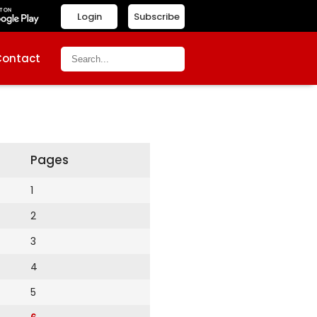
Login
Subscribe
Contact
Pages
1
2
3
4
5