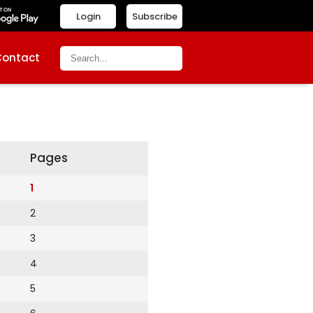
Login
Subscribe
Contact
Pages
1
2
3
4
5