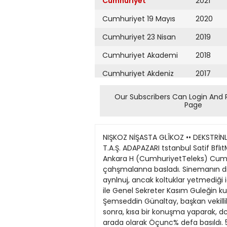
Cumhuriyet
2021
Cumhuriyet 19 Mayıs
2020
Cumhuriyet 23 Nisan
2019
Cumhuriyet Akademi
2018
Cumhuriyet Akdeniz
2017
Cumhuriyet Alışveriş
2016
Our Subscribers Can Login And 
Page
Cumhuriyet Almanya
2015
Cumhuriyet Anadolu
2014
NIŞKOZ NİŞASTA GLÎKOZ •• DEKSTRİNLERİNÎ kullanarak tmsallerinden çok üstün olduğunu f örünüx. NÎŞKOZ NİŞASTA Tt GLİKOZ Fabrikası T.A.Ş. ADAPAZARI tstanbul Satif BflıtMu: Zlndankapı tpçller cad: No: 41 Tel: 22 78 T6 32 nci yıl sayı 11.429 umhuri lOIRUCUSU.'TUNUS NAOf Ankara H (CumhuriyetTeleks) Cumhuriyet Halk Partisi on ikind büyük kurultayı bugünden Itibaren Ulus sineması salonunda çahşmalanna basladı. Sinemanın dinleyicilere tahsis olunan balkon kısmı, erken saatte hmcahınç dolmustu. Delegeler için salon kısmı aynlnuj, ancak koltuklar yetmediği için, bir o kadar da sandalya lalona yerlestirflmlstL Kuroltay açıhyor CHJ». Genel Baskanı tanet tnSnfi ile Genel Sekreter Kasım Guleğin kurultaya gelişleri büyük tezahürata vesile oldu. Saat 10 da baslayan toplantıda ktırultay başkanhğma Şemseddin Günaltay, başkan vekilliklerine de Faik Ahmed Barutçu ile Lebit Yurdoğlu seçildller. Şemseddin Günaltay yertni aldıktan sonra, kısa bir konuşma yaparak, dclegelere teşekkürlerini bildirdi. Feridun Fazıl Tülbentçi Barb«j«',Hayrettin Salı 22 Mayıs 1956 İki cild blr arada olarak Öçunc% defa basıldı. 500 Kuruş. İnkilâb Kitabevi tstanbuL •Si. nin timrük tarihl romanı C. H. P. nin on ikinci Büyük Kurultayı dün topland Genel Sekreterlik için Kası» Gâlekten haşka Növid Tetkin de namzed gösteriliyor, Parti Meclisine mntlaka genc elemanlann alınmaları isteniyor Tiigni v« mektub adresi; Cumhuriyet tstanbul Poeta Kutusa tstanbu! No 246 TftlefonUr ümuml Santrml Numara»: 224296, Yaa I^leri: 224299, Mabaa 2M29T İnönünün nutku ile açılan Kurultayda Parti Meclisi raporu okundu ve müzakereye başlandı Şehinşah, Kraliçe ve Bayar Sarayburnu nda kara>a ayak basOktan sonra 25 sene sonra onnan kalmıyacak Bir profesor, kesimle artım arasmda müvazene kurulmasını, odun sarfiyatının azaltümasını tavsiye ediyor Dünkü kanütayfa felefffar w kmuşan Arkası Sa. S, Sü. 1 d* İstanbul, misafirleri tezahüratla karşıladı Şehinşah ve Kraliçe şerefine dün gece Beylerbeyi Sarayında akşan ye«eği verildi, Şah bngün Metris çiftliğinde yapılacak askerî tatbikatta hazır bulunacak f İran Şahı ve lmparatoriçe dün sa[ bah Cumhur Başkanımızla birlikt» | Savarona yatı ile Zonguldaktan şehrimize gelmişlerdir. Tat saat 10 da Büyükdere önlerin* vardjğı zaanuı ilkönce Başbakan Menderes, Millî Mudafaa Bakanı Şemi Ergin ve daha sonra Vali v« Belediye Reisi Gokay yata çıkmı» lar, Gokay hukumdarlara «Hos geldiniz» demiştir. Savaronayı, sağlı sollu 6 hücum botu Boğazdan karsılıyarak Haydarpaşa önlerinde mevki alan donanmaya kadar getirmışlerdır. Donanma tarafından top atışlarile selâmlanan ml safirler deniz kuvvetlerimiz arasından geçtikten sonra Savarona, Kız kulesi açıklarına demırlemiştir. Misa» Arkam Sa. S. 
Cumhuriyet Ankara
2013
Cumhuriyet Büyük
2012
Taaruz
2011
Cumhuriyet
Cumartesi
2010
Cumhuriyet Çevre
2009