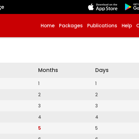
çe
Home
Packages
Publications
Help
Months
Days
1
1
2
2
3
3
4
4
5
5