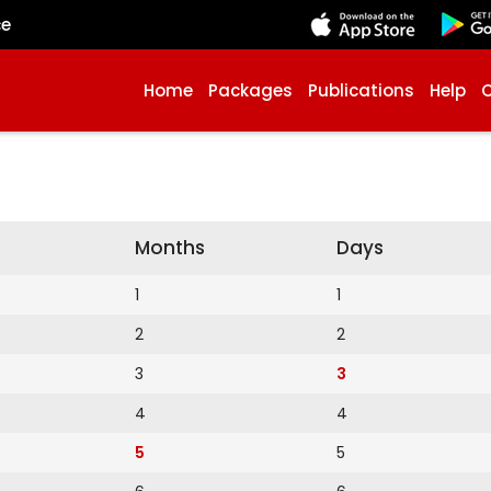
çe
Home
Packages
Publications
Help
Months
Days
1
1
2
2
3
3
4
4
5
5