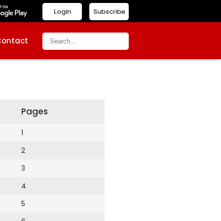
Login
Subscribe
Contact
Pages
1
2
3
4
5