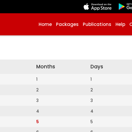
Home
Packages
Publications
Help
Months
Days
1
1
2
2
3
3
4
4
5
5