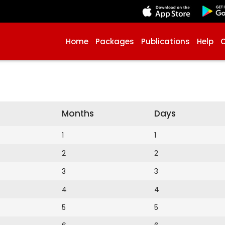
Home
Packages
Publications
Help
Months
Days
1
1
2
2
3
3
4
4
5
5