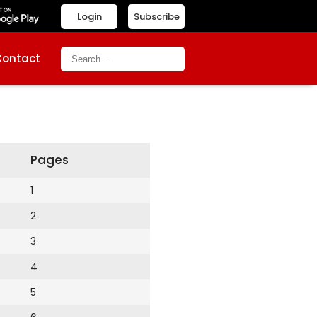
Login
Subscribe
Contact
Pages
1
2
3
4
5