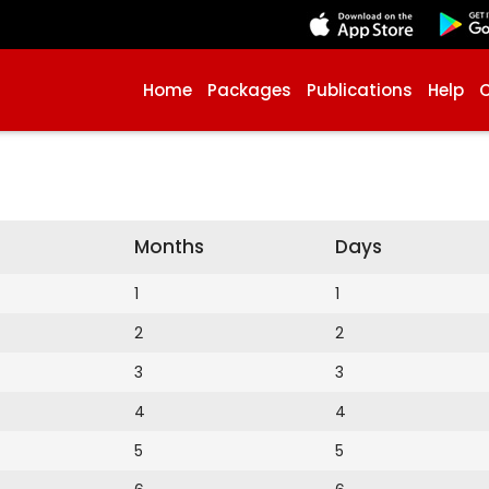
Home
Packages
Publications
Help
Months
Days
1
1
2
2
3
3
4
4
5
5