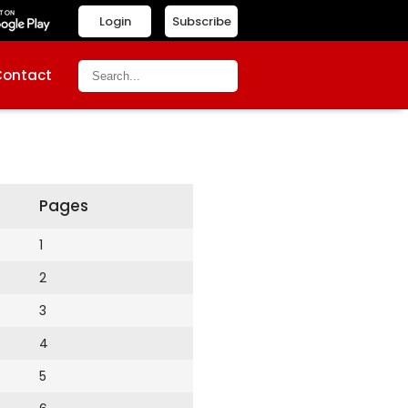
Login
Subscribe
Contact
Pages
1
2
3
4
5