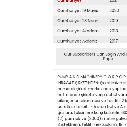
Cumhuriyet
2021
Cumhuriyet 19 Mayıs
2020
Cumhuriyet 23 Nisan
2019
Cumhuriyet Akademi
2018
Cumhuriyet Akdeniz
2017
Cumhuriyet Alışveriş
2016
Our Subscribers Can Login And 
Page
Cumhuriyet Almanya
2015
Cumhuriyet Anadolu
2014
PUMP A N D MACHINERY C O R P O R 
Cumhuriyet Ankara
2013
İHRACAT ŞİRKETİNDEN: Şirketimizin 
numaralı şirket merkezinde yapılaca
Cumhuriyet Büyük
2012
hafta önce şirkete verip duhul varak
Taaruz
bilançonun okunması ve tasdiki, 2 İd
2011
ücretinin tesbiti. ~ A stan bul ve A
Cumhuriyet
Cumartesi
gazlara, toksinlere karşı kullanılır.
2010
(2) parmak ve (3000) metre galvaniz
Cumhuriyet Çevre
2009
3 isteklilerin, teklif mektublannj 