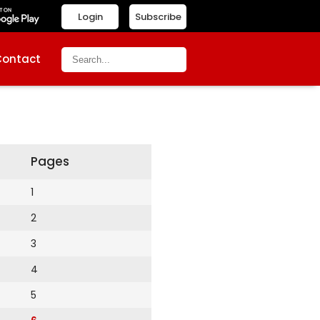
Login
Subscribe
Contact
Pages
1
2
3
4
5