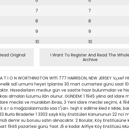
6
6
7
7
8
8
9
9
10
10
11
11
Read Original
I Want To Register And Read The Whol
Archive
12
12
13
A T I O N WORTHINGTON Wffi 777 HARRISON, NEW JERSEY V¿xef Htot
14
senelik adî umumi heyet tplantısı 30 mart cumartesi günü saat 1
ktır. Hissedarların mezkur gün ve saatte hazır bulunmaları ve hi
15
ası almaları lüzumu ilân olunur. GÜNDEM: 1 1945 yılına aid idare m
are meclisi ve murakıbın ibrası, 3 Yeni idare meclisi seçimi, 4 19
16
 n k a r a mağazalarımızda saa t\ar». teşh ir edilme kled ir Mide, b
 6333 Burla Biraderler 1 3303 sayılı Köy Enstitüleri Kanununun 22 nc
17
li demir su borusu satın alınacaktır. 2 Borular, Köy Enstitüsüne
18
18 mart 1946 pazartesi günü ?aat J5 e kadar Arifiye Köy Enstitüsü 