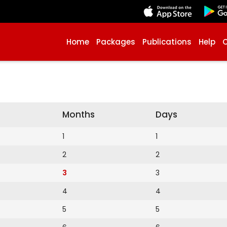
Home
Packages
Publications
Help
Months
Days
1
1
2
2
3
3
4
4
5
5