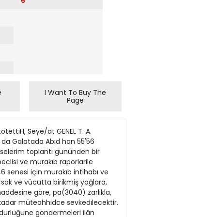
6
e
I Want To Buy The
Page
ettiH, Seye/at GENEL T. A.
0 da Galatada Abıd han 55'56
sselerim toplantı gününden bir
eclisi ve murakıb raporlarile
46 senesi için murakıb intihabı ve
arsak ve vücutta birikmiş yağlara,
i maddesine göre, pa(3040) zarlıkla,
 kadar müteahhidce sevkedılecektir.
Müdürlüğüne göndermeleri ilân