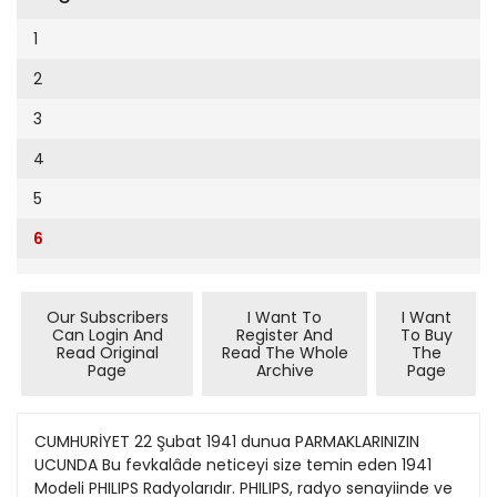
Cumhuriyet Sağlıklı Beslenme
2002
9
1
Cumhuriyet Sokak
2001
10
2
Cumhuriyet Spor
2000
12
3
Cumhuriyet Strateji
1999
13
4
Cumhuriyet Tarım
1998
14
5
Cumhuriyet Yılbaşı
1997
15
6
Çerçeve Eki
1996
16
Çocuk Kitap
1995
17
Our Subscribers
I Want To
I Want
Dergi Eki
1994
Can Login And
Register And
To Buy
18
Read Original
Read The Whole
The
Ekonomi Eki
Page
Archive
Page
1993
19
Eskişehir
1992
20
CUMHURİYET 22 Şubat 1941 dunua PARMAKLARINIZIN
Evleniyoruz
1991
UCUNDA Bu fevkalâde neticeyi size temin eden 1941
21
Güney Dogu
Modeli PHILIPS Radyolarıdır. PHILIPS, radyo senayiinde ve
1990