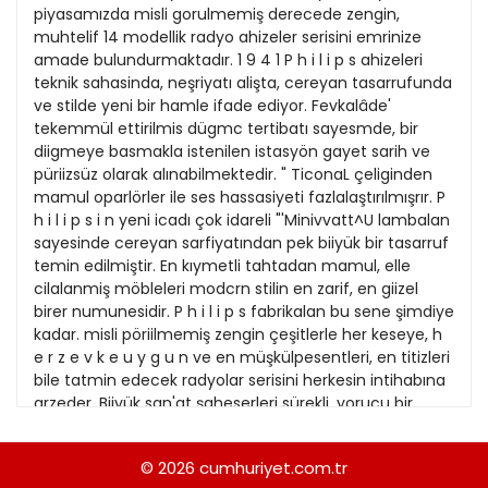
22
piyasamızda misli gorulmemiş derecede zengin,
Kitap Eki
1989
muhtelif 14 modellik radyo ahizeler serisini emrinize
23
amade bulundurmaktadır. 1 9 4 1 P h i l i p s ahizeleri
Özel Ekler
1988
teknik sahasinda, neşriyatı alişta, cereyan tasarrufunda
24
ve stilde yeni bir hamle ifade ediyor. Fevkalâde'
Özel Okullar
1987
tekemmül ettirilmis dügmc tertibatı sayesmde, bir
25
Sevgililer Günü
diigmeye basmakla istenilen istasyön gayet sarih ve
1986
26
püriizsüz olarak alınabilmektedir. " TiconaL çeliginden
Siyaset Eki
1985
mamul oparlörler ile ses hassasiyeti fazlalaştırılmışrır. P
27
h i l i p s i n yeni icadı çok idareli "'Minivvatt^U lambalan
Sürdürülebilir yaşam
1984
sayesinde cereyan sarfiyatından pek biiyük bir tasarruf
28
Turizm Eki
temin edilmiştir. En kıymetli tahtadan mamul, elle
1983
cilalanmiş möbleleri modcrn stilin en zarif, en giizel
Yerel Yönetimler
1982
birer numunesidir. P h i l i p s fabrikalan bu sene şimdiye
kadar. misli pöriilmemiş zengin çeşitlerle her keseye, h
1981
e r z e v k e u y g u n ve en müşkülpesentleri, en titizleri
bile tatmin edecek radyolar serisini herkesin intihabına
1980
arzeder. Biiyük san'at şaheserleri sürekli, yorucu bir
çaltşmadan dogdugu gibi bu senenin P h i l i p s
1979
radyolan da, en maruf teknisyenlerin sürekli, yorucu
© 2026
cumhuriyet.com.tr
1978
ugraşmalap sayesinde böyle gertk şekil, gerek kaîite