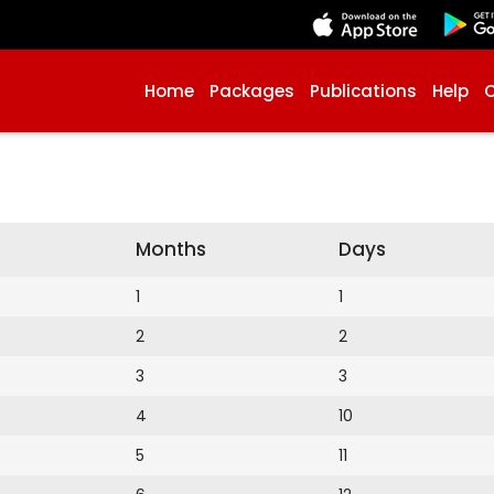
Home
Packages
Publications
Help
Months
Days
1
1
2
2
3
3
4
10
5
11