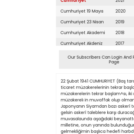
Cumhuriyet
2021
Cumhuriyet 19 Mayıs
2020
Cumhuriyet 23 Nisan
2019
Cumhuriyet Akademi
2018
Cumhuriyet Akdeniz
2017
Cumhuriyet Alışveriş
2016
Our Subscribers Can Login And 
Page
Cumhuriyet Almanya
2015
Cumhuriyet Anadolu
2014
22 Şubat 1941 CUMHURIYET (Baş tarafı 1 :nci sahilede) suz tedbirlerini teessüfle karşıladığım ilâve etmiştir. Tokyo 21 (a.a.) Japon Sovyet ticaret müzakerelerinin tekrar başlamış olmasmı bütün Japon gazeteleri memnuniyetle karşılamaktadır. Asahi gazetesi diyor ki: «Bu müzakerelerin tekrar başlam^sı, iki milletin aradaki dostluğu inkişaf ettirmek arzusunu ispat eder.» Siyasî mahfillerin kanaatine göre müzakerelı in muvaffak olup olmamîsı Uzakşark vaziyetinin göstereceği inkişafa bağlıdır. Bangkok 21 (a.a.) Siyam Harioiye Nezareti, Japonyanın Siyamdan bazı askerî taleblerde bulunduğu haberini tekzib etmektedir. Salâhiyetli mahfillerde, Siyamm her nereden gelirse gelsin askerî taleblere karşı duracağı beyan edilmektedir. Menzies'nin beyanah Londva 21 (a.a.) Avustralya Başvekil; Menzies, Londraya muvasalaunda aşağıdaki beyanatta bulunmuştur: « Tekrar burada bulunmakla ıftihar duyuyorum. İngiltereye gelmek ve lngiliz milletine, onun yanında bulunduğunıuzu ve bizlerden bır kişi yeryüzunde kaldıkça mağlub olmıyacajınızı scylemekle bahtiyarım. Buraya gelmekliğimin başlıca hedefi harbdeki işbiıliğine aid müşterek menfaatleri İngiliz hükumetile görüşmektir. Ortaşarktan geçmeyi bir fırsat bilerek orada 11 gün kaldım ve Avustralya kara, deniz ve hava kuvvetlerini teftiş ettim. Kadüsten Bingaziye gittim. Tayyare ile tehnünen 5600 kilometre katetüm. Avustralyalı kıt'aları çok mükemmel buldum. Bingazi civarında Avustralyalı kıt'a.'ar yegâne endişelerinin uzun zaman muharebe etmeden durmak korkusu olduğunu ve Almaularla boy ölçüşrrek için yanıp tutuştuklarıru söylemışlerdir.» Sıngapurdaki Avustralya askerlerinden bahseden Menzies şunları söyle26 bin pilot yetiftirildi c Avustralyanın Pasifik denızine aid gayet sarih arzusu bu mıntakada sulhun muhafazasından ibarettir. Açık olarak beyan etmek isterim ki, biz hiç bir tccavüz politikası takib etmiycruz: Sadece ihtiyatkâr bir siyaset takib edij'oi J/. Bu siyaset, 1914 te mevcud olınıyan tehlikelerin 1941 de Pasifık denizinde belirmesi üzerine kendi müdafaamızı hazırlamak gayesini istihdaf etmsktedir. Bu sözlerimin tahrik edici bır bcyanat teşkil etmediğine kaniim. SuJhuıi muhafaza edileceğini ümid ediyoruz. Fakat uzak olduğumuz için kendirnizj müdafaa etmiyeceğimiz veya buna muktedir olmadığımız zannedilmasın > Avustralyanın askerî tayyareciliğinden bahseden Menzies, İmparatorluk pi'otlarmın talim ve terbiyeleri plânı mucıbince gelecek sene 26,000 pilot, rasıd ve tayyare topçusunun yetişmiş olacağını beyan etmiş ve sözlerine şöyle devam etmiştir: Matsuoka SİNGAPURDA tngiltereAlman Afrikada ya arasında sulh teklifi TAHŞİDAT hava (aaliyeti İngiliz ileri yapmaıtıı
Cumhuriyet Ankara
2013
Cumhuriyet Büyük
2012
Taaruz
2011
Cumhuriyet
Cumartesi
2010
Cumhuriyet Çevre
2009