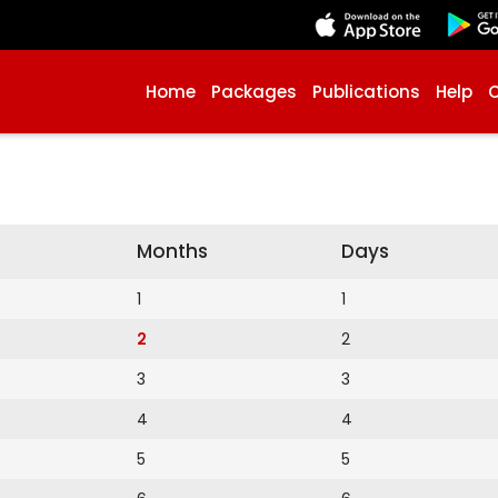
Home
Packages
Publications
Help
Months
Days
1
1
2
2
3
3
4
4
5
5