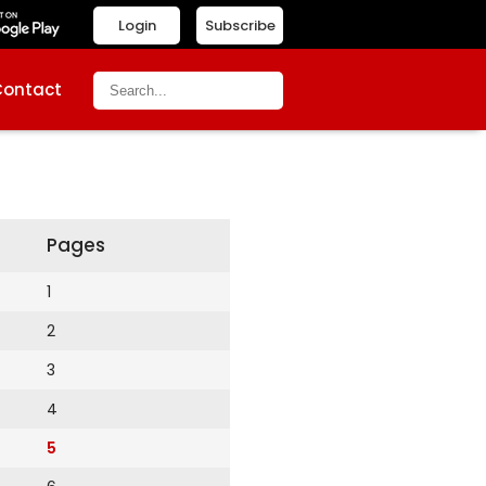
Login
Subscribe
Contact
Pages
1
2
3
4
5