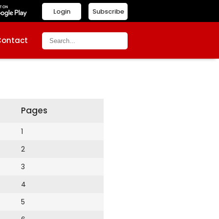
Login
Subscribe
Contact
Pages
1
2
3
4
5