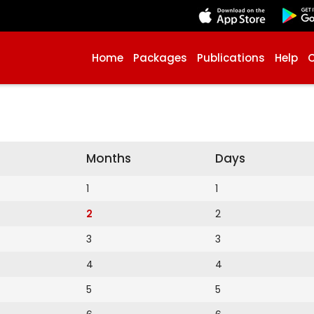
Home
Packages
Publications
Help
Months
Days
1
1
2
2
3
3
4
4
5
5