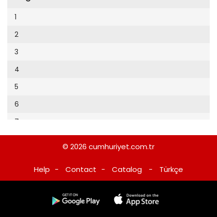
Cumhuriyet Sağlıklı Beslenme
2002
9
1
Cumhuriyet Sokak
2001
10
2
Cumhuriyet Spor
2000
11
3
Cumhuriyet Strateji
1999
12
4
Cumhuriyet Tarım
1998
13
5
Cumhuriyet Yılbaşı
1997
14
6
Çerçeve Eki
1996
15
7
Çocuk Kitap
1995
16
8
Dergi Eki
1994
© 2026
cumhuriyet.com.tr
17
9
Ekonomi Eki
1993
Help
-
Contact
-
Catalog
-
Türkçe
18
10
Eskişehir
1992
19
11
Evleniyoruz
1991
20
12
Güney Dogu
1990