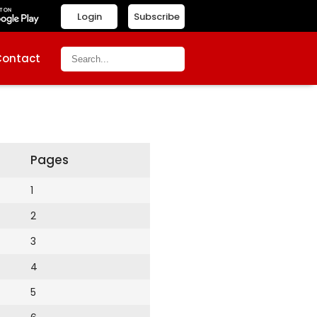
Login
Subscribe
Contact
Pages
1
2
3
4
5