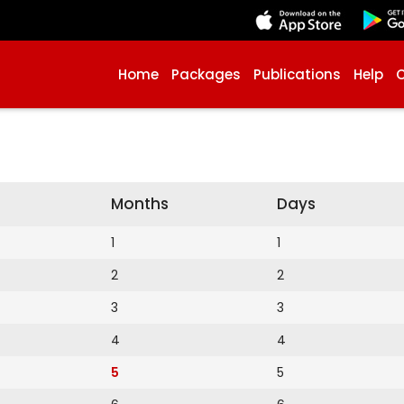
Home
Packages
Publications
Help
Months
Days
1
1
2
2
3
3
4
4
5
5