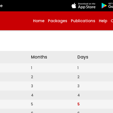
çe
Home
Packages
Publications
Help
Months
Days
1
1
2
2
3
3
4
4
5
5