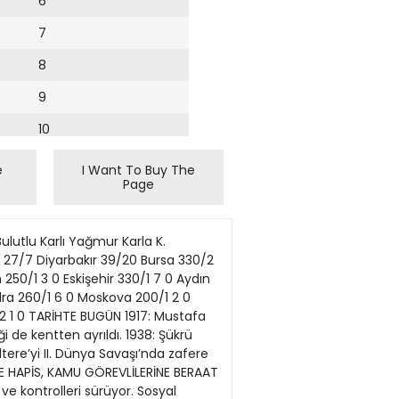
6
7
8
9
10
11
e
I Want To Buy The
Page
12
13
ar Müdürü Talip Ünal ve Müdür Yardımcısı Vekili Kadir Oğuz’nun kusurlu olduğu da raporda belirtildi. Emniyet yönetim sisteminin doğru çalışmadığı için TCDD Genel Müdürlüğü EKAY Daire Başkanı Tuna Aşkın’nın da kusurlu olduğu vurgulandı. Makasçı Osman Yıldırım da kusurlu bulundu. l ANKARA / Cumhuriyet Sinop Müftülüğü’nün, kentteki bir ilkokulda, birinci sınıflara “Regaip Gecesi” başlıklı bir şiir dağıttığı ortaya çıktı. Bir öğrencinin “şiirin içeriğinden olumsuz etkilenmesi” üzerine konu Milli Eğitim Bakanlığı’na (MEB) taşındı. Ancak MEB’den “bakanlıkla bir ilgisi olmadığı gerekçesiyle inceleme yapılamayacağı” yanıtı geldi. “Rabbin Allah’a dönmeyi/ Rabbin Allah vermiştir emanet nefesleri/Diriltir insanı Regaip Gecesi” gibi ifadelerin yer aldığı şiiri okuyan öğrencinin ailesi ise çocuklarının “şiirde geçen ifadeleri sürekli sormaya ve geceleri uykusundan korku ile uyanmaya başladığını” belirtti. Aile önce pedagoga danıştı. aile pedagogdan, “Bu şiir, bu yaştaki çocuğa verilir mi?” yanıtını aldı. EğitimSen Genel Başkanı Feray Aytekin Aydemir, “Dağıtılan yayının, basılan ders kitaplarından olmaması yet kililerin sorumluluğunu ortadan kaldırmaz. Sistem, söz konusu olan müftülük olduğunda müftülüğün dokunulmazlığını itiraf ediyor” dedi. Çocuk hakkı ihlali Aydoğan, müftülüklerin yürüttüğü çalışmaların bakanlıktan, il ve ilçe milli eğitim müdürlüklerinden bağımsız yürütülemeyeceğini belirterek, şunları söyledi: “En ufak bir ‘şikâyet’ bildiriminde öğretmenlere cezalar yağdıran sistem, söz konusu müftülük olduğunda müftülüğün dokunulmazlığını ve müftülüğe dair bir işlem yürütemeyeceğini itiraf ediyor. Yaşanılan, eğitimin geldiği noktanın fotoğrafıdır. Diyanet ve diyanete bağlı tüm kurumlar MEB’in yetkilerinin üstünde bir yetkiye sahiptir. Öğrencilerimize yaşatılanlar eğitim hakkı, çocuk hakkı ihlalidir.” l ANKARA / Cumhuriyet Güzelluk geçicidur Hüseyin Baş oturur oturmaz fıkra anlatmaya başlardı. Erdal Öz fıkra anlatmak için telefon ederdi. Çok gülerdim. Ama hiç güldürücü fıkra bilmesem de bir fıkra anlatabilirim. Temel’e sorarlar: Güzel mi olmak istersin yoksa budala mı? İkinci
14
15
16