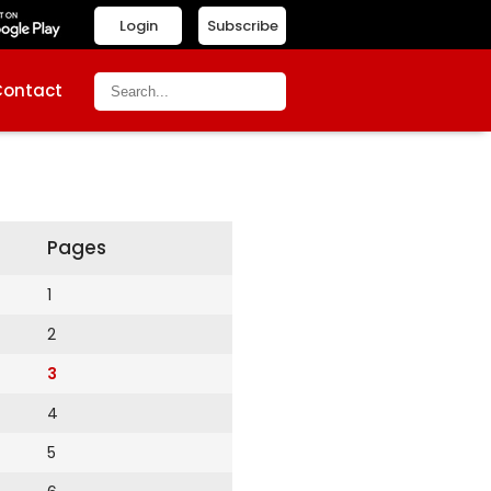
Login
Subscribe
Contact
Pages
1
2
3
4
5