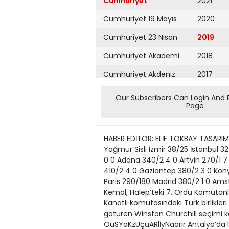
Cumhuriyet
2021
Cumhuriyet 19 Mayıs
2020
Cumhuriyet 23 Nisan
2019
Cumhuriyet Akademi
2018
Cumhuriyet Akdeniz
2017
Cumhuriyet Alışveriş
2016
Our Subscribers Can Login And 
Page
Cumhuriyet Almanya
2015
Cumhuriyet Anadolu
2014
HABER EDİTÖR: ELİF TOKBAY TASARIM: İLKNUR FİLİZ 35 TEMMUZ 2019 CUMA Parçalı Bulutlu Açık Sağanak Bulutlu Karlı Yağmur Karla K. Yağmur Sisli İzmir 38/25 İstanbul 32/22 Antalya 35/24 Ankara 33/16 Mersin 32/26 Trabzon 27/20 Kars 27/7 Diyarbakır 39/20 Bursa 330/2 0 0 Adana 340/2 4 0 Artvin 270/1 7 0 Çanakkale 340/2 3 0 Balıkesir 340/1 9 0 Sivas 290/1 3 0 Erzurum 250/1 3 0 Eskişehir 330/1 7 0 Aydın 410/2 4 0 Gaziantep 380/2 3 0 Konya 330/2 0 0 Atina 360/2 5 0 Berlin 230/1 5 0 Girne 340/2 4 0 Londra 260/1 6 0 Moskova 200/1 2 0 Paris 290/180 Madrid 380/2 1 0 Amsterdam 220/1 3 0 Roma 290/1 8 0 New York 290/2 3 0 Tokyo 250/2 1 0 TARİHTE BUGÜN 1917: Mustafa Kemal, Halep’teki 7. Ordu Komutanlığı’na atandı. 1921: Antalya’yı işgal eden İtalyan güçlerinin son birliği de kentten ayrıldı. 1938: Şükrü Kanatlı komutasındaki Türk birlikleri Hatay’a girdi. Fransızların ilan ettiği sıkıyönetim kaldırıldı. 1945: İngiltere’yi II. Dünya Savaşı’nda zafere götüren Winston Churchill seçimi kaybedince başbakanlıktan ayrıldı. Adalet yanığıALADAĞ’DA 8 KİŞİYE HAPİS, KAMU GÖREVLİLERİNE BERAAT ÖuSYaKzÜçuARlİyNaorır Antalya’da lösemi tedavisi gören Öykü Arin’in nakil olduğu hastanede tedavi ve kontrolleri sürüyor. Sosyal medya hesabından Öykü’nün durumuyla ilgili bilgi veren Eylem Şen Yazıcı, kemoterapi sonrası saçlarını kaybeden kızının saçlarının tekrar çıkmaya başladığını ve Öykü’nün mutlu olduğunu dile getirdi. l İHA İSTİSMARA İSYAN ‘Susarsanız hainsiniz’ Antalya’da bir devlet okulunda, 4’üncü sınıfta eğitim gören 910 yaşındaki 25 öğrenciye cinsel istismarda bulunduğu iddiası ile tutuklu yargılanan sınıf öğretmeninin davası için dün Antalya’ya gelen Saadet Öğretmen Çocuk İstismarı ile Mücadele Derneği Başkanı Saadet Özkan, adliye binası dışında dernek üyeleriyle birlikte açıklama yaptı. Duruşmalara konulan basın yasağını eleştiren Özkan, “Diyorlar ki skandal olmasın. Yapılanlar ortaya çıkmasın. Soruyorum, biz bu çocukları nasıl koruyacağız... Bulunduğunuz yerde istismarcı varsa, kocanız, müdürünüz, akrabanız, her neyiniz olursa olsun eğer siz ihbar etmiyorsanız siz de vatan hainisiniz” dedi. l DHA ÇORLU FACİASI Çekilme talebi kabul edilmedi Tekirdağ Çorlu ilçesinde 25 kişinin yaşamını yitirdiği tren kazası davasının önceki gün görülen ilk duruşmasında çıkan olayların ardından 1’inci Ağır Ceza Mahkemesi heyetinin davadan çekilme kararı, 2’nci Ağır Ceza Mahkemesi tarafından uygun bulunmadı. Dosyadan çekilme kararı kaldırıldı. l DHA Adana’nın Aladağ ilçesinde Süleymancılar cemaatine ait kaçak yurtta 11’i çocuk 12 kişinin yaşamını yitirmesiyle ilgili 18 kişinin yargılandığı davada 8 sanık 8 yıl ile 12 yıl arasında değişen sürelerde hapis cezalarına çarptırıldı. Kamu görevlisi sanıklar hakkında ölüme sebebiyet olma suçundan beraat kararı verilirken, gör
Cumhuriyet Ankara
2013
Cumhuriyet Büyük
2012
Taaruz
2011
Cumhuriyet
Cumartesi
2010
Cumhuriyet Çevre
2009