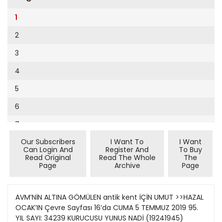
Cumhuriyet Sağlıklı Beslenme
2002
9
1
Cumhuriyet Sokak
2001
10
2
Cumhuriyet Spor
2000
11
3
Cumhuriyet Strateji
1999
12
4
Cumhuriyet Tarım
1998
13
5
Cumhuriyet Yılbaşı
1997
14
6
Çerçeve Eki
1996
15
7
Çocuk Kitap
1995
16
Our Subscribers
I Want To
I Want
8
Dergi Eki
1994
Can Login And
Register And
To Buy
17
Read Original
Read The Whole
The
9
Ekonomi Eki
Page
Archive
Page
1993
18
10
Eskişehir
1992
19
11
AVM’NİN ALTINA GÖMÜLEN antik kent İÇİN UMUT >>HAZAL
Evleniyoruz
1991
OCAK’IN Çevre Sayfası 16’da CUMA 5 TEMMUZ 2019 95.
20
12
Güney Dogu
YIL SAYI: 34239 KURUCUSU YUNUS NADİ (19241945)
1990