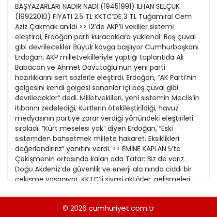
21
BAŞYAZARLARI NADİR NADİ (19451991) İLHAN SELÇUK
13
Kitap Eki
1989
(19922010) FİYATI 2.5 TL KKTC’DE 3 TL Tuğamiral Cem
22
14
Aziz Çakmak anıldı >> 12’de AKP’li vekiller sistemi
Özel Ekler
1988
eleştirdi, Erdoğan parti kuracaklara yüklendi: Boş çuval
23
15
gibi devrilecekler Büyük kavga başlıyor Cumhurbaşkanı
Özel Okullar
1987
Erdoğan, AKP milletvekilleriyle yaptığı toplantıda Ali
24
16
Sevgililer Günü
Babacan ve Ahmet Davutoğlu’nun yeni parti
1986
25
hazırlıklarını sert sözlerle eleştirdi. Erdoğan, “AK Parti’nin
Siyaset Eki
1985
gölgesini kendi gölgesi sananlar içi boş çuval gibi
26
devrilecekler” dedi. Milletvekilleri, yeni sistemin Meclis’in
Sürdürülebilir yaşam
1984
itibarını zedelediği, Kürtlerin ötekileştirildiği, havuz
27
Turizm Eki
medyasının partiye zarar verdiği yönündeki eleştirileri
1983
28
sıraladı. “Kürt meselesi yok” diyen Erdoğan, “Eski
Yerel Yönetimler
1982
sistemden bahsetmek millete hakaret. Eksiklikleri
29
değerlendiririz” yanıtını verdi. >> EMİNE KAPLAN 5’te
1981
Çekişmenin ortasında kalan ada Tatar: Biz de varız
30
Doğu Akdeniz’de güvenlik ve enerji ala nında ciddi bir
1980
çekişme yaşanıyor. KKTC’li siyasi aktörler, gelişmeleri
31
Cumhuriyet’e yorumladı. Başbakan Ta tar, Türkiye ve
1979
ada daki Türk toplumunu yok sayan tarafla ra
© 2026
cumhuriyet.com.tr
1978
“hakkımıza saygı duy” mesajı verdi. >> MİNE ESEN’İN YAZI