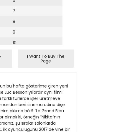
6
7
8
9
10
11
e
I Want To Buy The
Page
12
13
14
15
16