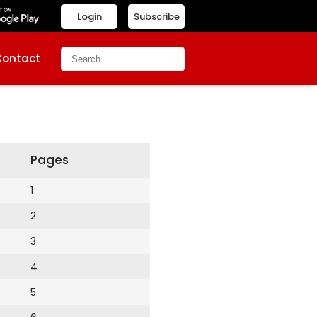
Login
Subscribe
Contact
Pages
1
2
3
4
5