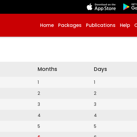
Home
Packages
Publications
Help
Months
Days
1
1
2
2
3
3
4
4
5
5