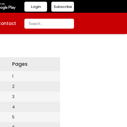
Login
Subscribe
Contact
Pages
1
2
3
4
5