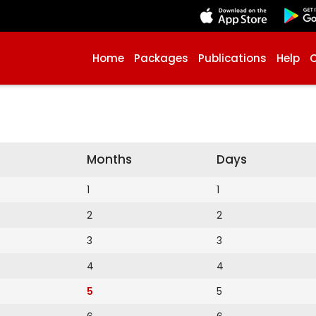
Home
Packages
Publications
Help
Months
Days
1
1
2
2
3
3
4
4
5
5