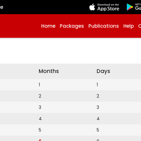
çe
Home
Packages
Publications
Help
Months
Days
1
1
2
2
3
3
4
4
5
5