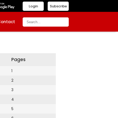
Login
Subscribe
Contact
Pages
1
2
3
4
5