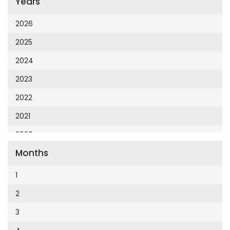
Years
Cumhuriyet 23 Nisan
Cumhuriyet Akademi
2026
Cumhuriyet Akdeniz
2025
Cumhuriyet Alışveriş
2024
Cumhuriyet Almanya
2023
Cumhuriyet Anadolu
2022
Cumhuriyet Ankara
2021
Cumhuriyet Büyük Taaruz
2020
Cumhuriyet Cumartesi
Months
2019
Cumhuriyet Çevre
2018
1
Cumhuriyet Ege
2017
2
Cumhuriyet Eğitim
2016
3
Cumhuriyet Emlak
2015