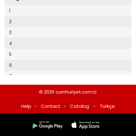
Cumhuriyet Sağlıklı Beslenme
2002
9
1
Cumhuriyet Sokak
2001
10
2
Cumhuriyet Spor
2000
11
3
Cumhuriyet Strateji
1999
12
4
Cumhuriyet Tarım
1998
13
5
Cumhuriyet Yılbaşı
1997
14
6
Çerçeve Eki
1996
15
7
Çocuk Kitap
1995
16
8
Dergi Eki
1994
© 2026
cumhuriyet.com.tr
17
9
Ekonomi Eki
1993
Help
-
Contact
-
Catalog
-
Türkçe
18
10
Eskişehir
1992
19
11
Evleniyoruz
1991
20
12
Güney Dogu
1990