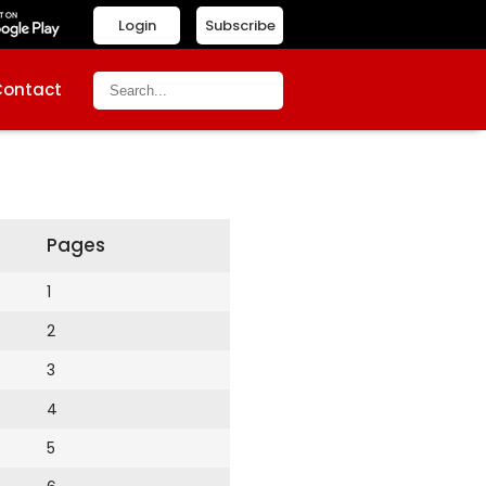
Login
Subscribe
Contact
Pages
1
2
3
4
5