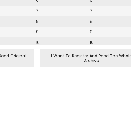
6
6
7
7
8
8
9
9
10
10
11
11
Read Original
I Want To Register And Read The Whol
Archive
12
12
13
14
15
16
17
18