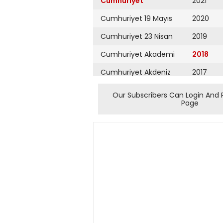
Cumhuriyet
2021
Cumhuriyet 19 Mayıs
2020
Cumhuriyet 23 Nisan
2019
Cumhuriyet Akademi
2018
Cumhuriyet Akdeniz
2017
Cumhuriyet Alışveriş
2016
Our Subscribers Can Login And 
Page
Cumhuriyet Almanya
2015
Cumhuriyet Anadolu
2014
Cumhuriyet Ankara
2013
Cumhuriyet Büyük
2012
Taaruz
2011
Cumhuriyet
Cumartesi
2010
Cumhuriyet Çevre
2009