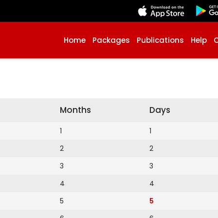
Home
Packages
Publications
Help
Months
Days
1
1
2
2
3
3
4
4
5
5