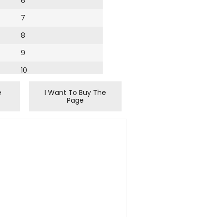
6
7
8
9
10
11
e
I Want To Buy The
Page
12
13
14
15
16