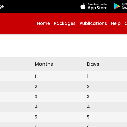
çe
Home
Packages
Publications
Help
Months
Days
1
1
2
2
3
3
4
4
5
5