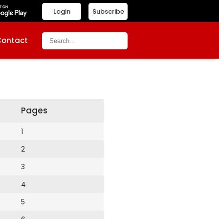
Login
Subscribe
Contact
Pages
1
2
3
4
5