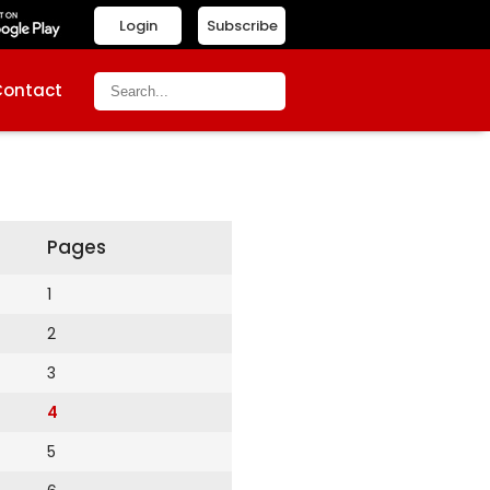
Login
Subscribe
Contact
Pages
1
2
3
4
5