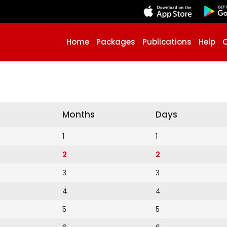
Home
Packages
Publications
Help
Months
Days
1
1
2
2
3
3
4
4
5
5