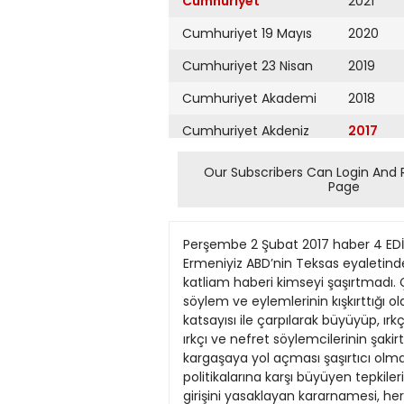
Cumhuriyet
2021
Cumhuriyet 19 Mayıs
2020
Cumhuriyet 23 Nisan
2019
Cumhuriyet Akademi
2018
Cumhuriyet Akdeniz
2017
Cumhuriyet Alışveriş
2016
Our Subscribers Can Login And 
Page
Cumhuriyet Almanya
2015
Cumhuriyet Anadolu
2014
Perşembe 2 Şubat 2017 haber 4 EDİTÖR: ALPER İZBUL TASARIM: ŞÜKRAN İŞCAN ‘Korkusu yargılanmak’ Hepimiz Müslümanız Hepimiz Ermeniyiz ABD’nin Teksas eyaletindeki Victoria Camii’ndeki kundaklama olayı ile Kanada Quebec kentindeki Büyük Cami’deki silahlı katliam haberi kimseyi şaşırtmadı. Çünkü her ikisi de ısmarlanmış olan bu girişimler, ABD’nin yeni Başkanı Donald Trump’ın nefret söylem ve eylemlerinin kışkırttığı olaylardı. Trump’ın ırkçı ve İslamofobik politikaları, tavandan tabana doğru yayılırken ırkçılık ve cehalet katsayısı ile çarpılarak büyüyüp, ırkçı saldırılara veya nefret gösterilerine dönüşüyor. Şu anda dünyada konjonktür de, Trump benzeri ırkçı ve nefret söylemcilerinin şakirtlerinin çoğalmasına elverişli olduğundan, yeni ABD başkanının politikalarının çeşitli ülkelerde kargaşaya yol açması şaşırtıcı olmayacaktır. Ama olayın yalnız bu yanını görür de dünyanın dört bir yanında ve de ABD’de Trump’ın ırkçı politikalarına karşı büyüyen tepkileri ıskalarsak tablo eksik kalır. HHH Gerçekten, Trump’ın yedi Müslüman ülkenin vatandaşlarının ABD’ye girişini yasaklayan kararnamesi, her yerde büyük tepkilere neden oldu. Bu arada geçerli vizeleri olduğu halde sınır dışı edilen iki Irak vatandaşı için Amerikan Sivil Özgürlükler Birliği’nin başvurusu üzerine, New York Federal Yargıcı Ann Donnaly, Trump’ın kararnamesinin geçici olarak askıya alınmasına karar verdi. Ayrıca, ABD’deki 16 eyalet başsavcısı, kararnameyi kınayan bir bildiri yayımladılar. Şu anda dünyanın dört bir yanından Trump’a tepki yağıyor. İslam İşbirliği Teşkilatı, Arap Birliği, Irak, İran, Sudan İslam canibinden seslerini yükseltenler. Tepkiler yalnız bunlarla sınırlı kalmıyor. AB ve başta Fransa ile Almanya olmak üzere Avrupa ülkeleri de kervana katılmış bulunuyorlar. En ilginç gelişme İngiltere’de oldu. Muhalefetteki İngiliz İşçi Partisi’nin girişimiyle İngiltere’ye gelecek olan Trump’ın ziyaretine izin verilmemesi için başlatılan kampanyaya imza koyanların sayısı milyonu aştı. Tepki göstermeyen ise sadece otoriter ve totaliter iki ülke Putin Rusya’sı ile Reis Türkiye’si oldu. Moskova olayın ABD’nin iç meselesi olduğunu söyledi. Ankara’nın ise tüm bu olan biten karşısında gıkı bile çıkmadı. HHH Son yıllarda, İhvan’ı desteklemek için mezbuhane bir gayret içinde olan ve Mursi’ye arka çıkmak adına ne yapacağını bilemeyen Ankara’nın Trump’ın bütün dünyaca kınanan ırkçı, İslam karşıtı çıkışlarına sessiz kalması dehşet verici bir olay. Türkiye’nin bu sessizliği sürerken ABD’de ise, tepkiler yumuşamak bir yana her geçen gün çığ gibi büyüyor, ünlü sanatçıların Trump’ı kınayan açıklamaları, protestocuların görüntüleri ekranlara ve sayfalara yansıyor. Bu tepkiler gelecek adına umut veriyor. Evet Trump ve Trump gibiler var ama onlara canla başla karşı koyan, nefrete, düşm
Cumhuriyet Ankara
2013
Cumhuriyet Büyük
2012
Taaruz
2011
Cumhuriyet
Cumartesi
2010
Cumhuriyet Çevre
2009