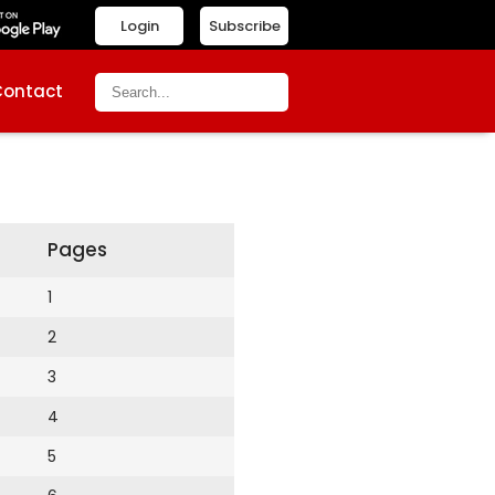
Login
Subscribe
Contact
Pages
1
2
3
4
5