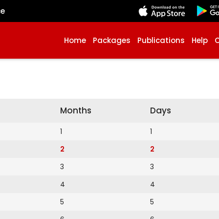
çe
Home
Packages
Publications
Help
Months
Days
1
1
2
2
3
3
4
4
5
5