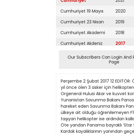
Cumhuriyet
2021
Cumhuriyet 19 Mayıs
2020
Cumhuriyet 23 Nisan
2019
Cumhuriyet Akademi
2018
Cumhuriyet Akdeniz
2017
Cumhuriyet Alışveriş
2016
Our Subscribers Can Login And 
Page
Cumhuriyet Almanya
2015
Cumhuriyet Anadolu
2014
Perşembe 2 Şubat 2017 12 EDİTÖR: ÖZGÜR ÖZKÜ TASARIM: ŞÜKRAN İŞCAN Atina’dan yeni ‘Kardak’ hamlesi Savunma Bakanı Kammenos, 21 yıl önce ölen 3 asker için helikopterden çelenk attı Kammenos, çelenk attığı görüntüleri Twitter’dan yayımladı. Genelkurmay Başkanı Orgeneral Hulusi Akar ve kuvvet komutanlarının geçen pazar günü öğle saatlerinde gidip inceleme yaptığı Kardak kayalıklarına, dün Yunanistan Savunma Bakanı Panos Kammenos geldi. Bazı askeri komutanlarla birlikte saat 08.30’da, Leros Adası’ndan helikopterle hareket eden Savunma Bakanı Panos Kammenos, kayalıklara 21 yıl önce ölen 3 Yunan askerinin anısına çelenk attı. O dakikalarda, hangi ülkeye ait olduğu öğrenilemeyen F16 uçakları, 30 dakika boyunca gökyüzünde uçtu. Kayalıklar üstünde bir süre uçan Kammenos’u taşıyan helikopter ise ardından kalkış yaptığı adaya döndü. Kammenos, Twitter’dan Kardak ziyaretinin fotoğraf ve görüntülerini paylaştı. Öte yandan Panama bayraklı ‘Star S’ isimli 150 metre uzunluğunda ve 21 metre genişliğindeki 11 bin 896 grostonluk kuru yük gemisi, Kardak kayalıklarının yanından geçerken çarpma ihtimali nedeniyle korkuttu. Bölgede 1 Türk sahil güvenlik botu ve P1208 bordo numaralı ‘Kaş’ isimli Türk karakol botu ile Yunan sahil güvenliğine ait 1 botun bekleyişi sürüyor. Tarihe Kardak Krizi olarak geçen olay 1996 yılının ocak ayında yaşanmış, Yunanistan ve Türkiye adaya karşılıklı bayrak dikmişti. l BODRUM / DHA Yunanistan’ın salı günü SAT komandolarını kayalıklara gönderdiği ortaya çıktı. 45 DAKİKALIK İT DALAŞI Türkiye’ye ait bir uçak dün saat 14.00 sıralarında Kardak kayalıklarının üzerinde 6 sorti yaptı. Bunun üzerine Yunan sahil güvenlik botu Türk karasularını ihlal etti. Sahil Güvenlik Komutanlığı’na ait 1 savaş gemisi ve 2 hücumbot tarafından kovalanan Yunan botu kendi sınırlarına çekildi. AKP’Lİ VEKİL: VURURUZ AKP İzmir Milletvekili Hüseyin Kocabıyık, Kardak’taki gelişmeler üzerinden Twitter’dan Yunanistan’ı tehdit etti. Kocabıyık, dün “Yunanistan’ı uyarıyorum: 1996’da bir korkak amiralin sayesinde kurtuldunuz. Bizimle Kardak oyunu oynamayın, sizi vururuz” mesajı attı. Şansölyeden bir ilk CHP lideri Kılıçdaroğlu “Gelmesinin nedeni yine Erdoğan’ı desteklemektir” diye eleştirdi. Merkel, 6’ncı kez geleceği Türkiye’de ilk defa muhalefet ile görüşecek DUYGU GÜVENÇ/ MAHMUT LICALI Almanya Şansölyesi Angela Merkel, hem Alman hem de Türkiye muhalefetinden Ankara ziyaretine yönelik tepkiler üzerine 6’ncı Türkiye ziyaretinde ilk defa muhalefet ile de görüşmeye karar verdi. Bugüne kadar Türkiye’deki iç politika dengelerini gözardı eden Merkel, bugün başlayacak Ankara ziyaretinde Cumhurbaşkanı Ta
Cumhuriyet Ankara
2013
Cumhuriyet Büyük
2012
Taaruz
2011
Cumhuriyet
Cumartesi
2010
Cumhuriyet Çevre
2009