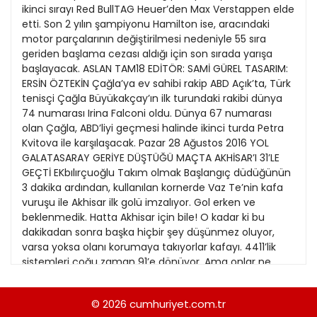
21
ikinci sırayı Red BullTAG Heuer’den Max Verstappen elde
13
Kitap Eki
1989
etti. Son 2 yılın şampiyonu Hamilton ise, aracındaki
22
14
motor parçalarının değiştirilmesi nedeniyle 55 sıra
Özel Ekler
1988
geriden başlama cezası aldığı için son sırada yarışa
23
15
başlayacak. ASLAN TAM18 EDİTÖR: SAMİ GÜREL TASARIM:
Özel Okullar
1987
ERSİN ÖZTEKİN Çağla’ya ev sahibi rakip ABD Açık’ta, Türk
24
16
Sevgililer Günü
tenisçi Çağla Büyükakçay’ın ilk turundaki rakibi dünya
1986
25
74 numarası Irina Falconi oldu. Dünya 67 numarası
17
Siyaset Eki
1985
olan Çağla, ABD’liyi geçmesi halinde ikinci turda Petra
26
18
Kvitova ile karşılaşacak. Pazar 28 Ağustos 2016 YOL
Sürdürülebilir yaşam
1984
GALATASARAY GERİYE DÜŞTÜĞÜ MAÇTA AKHİSAR’I 31’LE
27
19
Turizm Eki
GEÇTİ EKbılırçuoğlu Takım olmak Başlangıç düdüğünün
1983
28
3 dakika ardından, kullanılan kornerde Vaz Te’nin kafa
20
Yerel Yönetimler
1982
vuruşu ile Akhisar ilk golü imzalıyor. Gol erken ve
29
beklenmedik. Hatta Akhisar için bile! O kadar ki bu
1981
dakikadan sonra başka hiçbir şey düşünmez oluyor,
30
varsa yoksa olanı korumaya takıyorlar kafayı. 4411’lik
1980
sistemleri çoğu zaman 91’e dönüyor. Ama onlar ne
31
kadar bu biricik golü korumaya çabalarlarsa
1979
çabalasınlar, aleni olan bir gerçek var ortada:
© 2026
cumhuriyet.com.tr
1978
Galatasaray’ın mutlaka gol ve/veya goller bulacağı.