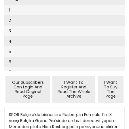
Cumhuriyet Sağlıklı Beslenme
2002
9
1
Cumhuriyet Sokak
2001
10
2
Cumhuriyet Spor
2000
11
3
Cumhuriyet Strateji
1999
12
4
Cumhuriyet Tarım
1998
13
5
Cumhuriyet Yılbaşı
1997
14
6
Çerçeve Eki
1996
15
7
Çocuk Kitap
1995
16
Our Subscribers
I Want To
I Want
8
Dergi Eki
1994
Can Login And
Register And
To Buy
17
Read Original
Read The Whole
The
9
Ekonomi Eki
Page
Archive
Page
1993
18
10
Eskişehir
1992
19
11
SPOR Belçika’da birinci sıra Rosberg’in Formula 1’in 13.
Evleniyoruz
1991
yarışı Belçika Grand Prix’sinde en hızlı dereceyi yapan
20
12
Güney Dogu
Mercedes pilotu Nico Rosberg pole pozisyonunu alırken
1990