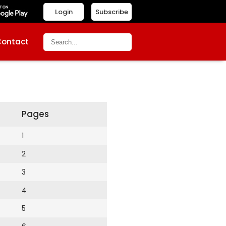
Login
Subscribe
Contact
Pages
1
2
3
4
5