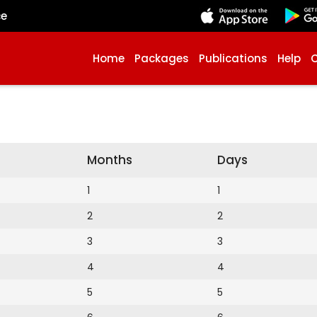
çe
Home
Packages
Publications
Help
Months
Days
1
1
2
2
3
3
4
4
5
5