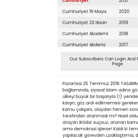
Cumhuriyet
2021
Cumhuriyet 19 Mayıs
2020
Cumhuriyet 23 Nisan
2019
Cumhuriyet Akademi
2018
Cumhuriyet Akdeniz
2017
Cumhuriyet Alışveriş
2016
Our Subscribers Can Login And 
Page
Cumhuriyet Almanya
2015
Cumhuriyet Anadolu
2014
Pazartesi 25 Temmuz 2016 TASARIM: İLKNUR FİLİZ Kalkışma sonrası Türkiye 15 Temmuz sonrasına çok ağır sorunlarla giriyor. Ülke, FETÖ bağlamında, siyasal İslam adına gözü dönmüşlerin neler yapabileceklerinin yeni bir kanıtını iliklerine dek yaşıyor. AKP iktidarı, 14 yıl sonra ülkeyi büyük bir başarıyla (!) yeniden OHAL noktasına taşımış bulunuyor. Giderek toplumsallaşan birlik ve dayanışma görüntülerine karşın, göz ardı edilmemesi gereken önemde olumsuzluklar da yaşanıyor. Kendi atadığı kamu kurumlarının içi boşaltılıyor. On binlerce kamu çalışanı, olaydan hemen sonra işlerinden uzaklaştırılıyor. Bu durumda sormak gerekiyor; bu insanların tamamı AKP iktidarı tarafından atanmadı mı? Nasıl oldu da istihbaratın eniştelik olduğu bir ortamda bunca insanın suçluluğu anında saptandı? Burada atayan iktidar suçsuz, atanan kamu çalışanı suçlu gibi bir büyük çelişki var. Eğer demokrasi işlerse AKP bu çelişkinin altında kalır; evet, ama demokrasi işlerse! Kaldı ki temel hukuk kuralıdır; kişinin suçlu olduğu kanıtlanmadıkça ona ceza verilemez. Suçluluk kanıtlanmadan yapılacak görevden uzaklaştırma, değil hukukun evrensel ilkelerine, AKP’nin kurumları ve yasalarıyla kendi oluşturduğu hukuka bile uygun olmaz. AKP iktidarı eğer böyle bir uygulama yaparsa, gelecekte adaletin evrensel ilkeleriyle işlemesine olanak tanıyamaz. Bilimin sonu TÜBİTAK ve TÜBA gibi bilim üst kurumlarını çökertmiş olan AKP, 15 Temmuz sonrasında ilk andan başlayarak YÖK eliyle üniversiteyi vuruyor. YÖK Başkanı, başında bulunduğu kurumun tüm yükseköğretimin kurumu olduğunu bir tarafa bıraktı; toplam 200 dolayındaki üniversitenin 30’unun rektörünü hiçbir gerekçe göstermeden toplantıya çağırmadı; kurumsal ayırımcılık yaptı. Sonra bunların 15’i kapatıldı. YÖK Başkanı, rektörlerden FETÖ yanlılarını savcılıklara bildirmelerini istedi. Muhbirlik ya da istihbarat görevi verdi. Bu korkutucu anlayışın üniversiteleri birer cadı kazanına çevirmeyeceği, örneğin kimi rektörlerin, rektör seçimlerinde kendilerine oy vermeyen öğretim üyelerini ihbar etmeyecekleri söylenebilir mi? Ya atanmalarında son sözü YÖK ve Cumhurbaşkanının söylemiş olduğu kimi rektörlerin görevden alınmasına; bazılarının tutuklanmasına ne demeli? Yetmedi; ülkedeki toplam 1577 dekanın istifası sağlandı. Çok sayıda öğretim üyesi tutuklandı. Bilimsel çalışma ortamı bir kez daha tümüyle yok edilerek ülkenin bilimsel üretimi çökertiliyor; geleceği iyice karartılıyor; bunun ülkeye şimdi ve gelecekte vereceği zarar ölçülemeyecek denli büyüktür. Ya İnsanlığın? Bazı belediyelerin 15 Temmuz sırasında yaşamlarını yitiren darbecilere mezarlık vermemeleri; hele de İstanbul örneğinde onlar için hainler mezarlığı düşünülmesi, asl
Cumhuriyet Ankara
2013
Cumhuriyet Büyük
2012
Taaruz
2011
Cumhuriyet
Cumartesi
2010
Cumhuriyet Çevre
2009