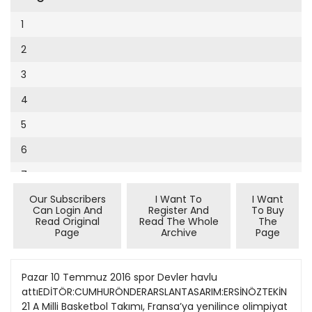
Cumhuriyet Sağlıklı Beslenme
2002
9
1
Cumhuriyet Sokak
2001
10
2
Cumhuriyet Spor
2000
11
3
Cumhuriyet Strateji
1999
12
4
Cumhuriyet Tarım
1998
13
5
Cumhuriyet Yılbaşı
1997
14
6
Çerçeve Eki
1996
15
7
Çocuk Kitap
1995
16
Our Subscribers
I Want To
I Want
8
Dergi Eki
1994
Can Login And
Register And
To Buy
17
Read Original
Read The Whole
The
9
Ekonomi Eki
Page
Archive
Page
1993
18
10
Eskişehir
1992
19
11
Pazar 10 Temmuz 2016 spor Devler havlu
Evleniyoruz
1991
attıEDİTÖR:CUMHURÖNDERARSLANTASARIM:ERSİNÖZTEKİN
20
12
Güney Dogu
21 A Milli Basketbol Takımı, Fransa’ya yenilince olimpiyat
1990