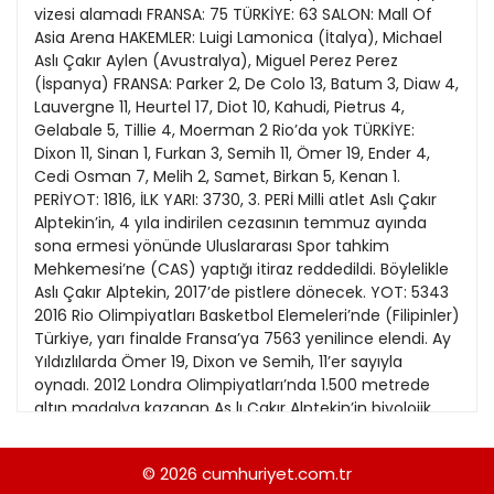
21
vizesi alamadı FRANSA: 75 TÜRKİYE: 63 SALON: Mall Of
13
Kitap Eki
1989
Asia Arena HAKEMLER: Luigi Lamonica (İtalya), Michael
22
14
Aslı Çakır Aylen (Avustralya), Miguel Perez Perez
Özel Ekler
1988
(İspanya) FRANSA: Parker 2, De Colo 13, Batum 3, Diaw 4,
23
15
Lauvergne 11, Heurtel 17, Diot 10, Kahudi, Pietrus 4,
Özel Okullar
1987
Gelabale 5, Tillie 4, Moerman 2 Rio’da yok TÜRKİYE:
24
16
Sevgililer Günü
Dixon 11, Sinan 1, Furkan 3, Semih 11, Ömer 19, Ender 4,
1986
25
Cedi Osman 7, Melih 2, Samet, Birkan 5, Kenan 1.
17
Siyaset Eki
1985
PERİYOT: 1816, İLK YARI: 3730, 3. PERİ Milli atlet Aslı Çakır
26
18
Alptekin’in, 4 yıla indirilen cezasının temmuz ayında
Sürdürülebilir yaşam
1984
sona ermesi yönünde Uluslararası Spor tahkim
27
19
Turizm Eki
Mehkemesi’ne (CAS) yaptığı itiraz reddedildi. Böylelikle
1983
28
Aslı Çakır Alptekin, 2017’de pistlere dönecek. YOT: 5343
20
Yerel Yönetimler
1982
2016 Rio Olimpiyatları Basketbol Elemeleri’nde (Filipinler)
29
21
Türkiye, yarı finalde Fransa’ya 7563 yenilince elendi. Ay
1981
Yıldızlılarda Ömer 19, Dixon ve Semih, 11’er sayıyla
30
22
oynadı. 2012 Londra Olimpiyatları’nda 1.500 metrede
1980
altın madalya kazanan As lı Çakır Alptekin’in biyolojik
31
pasa portunda anormal değerlere rastlan mıştı. Bunun
1979
sonucunda, milli atle te, 2004’ten sonra ikinci kez
© 2026
cumhuriyet.com.tr
1978
doping maddesi kullandığı gerekçesiyle 8 yıl men