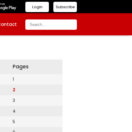
Login
Subscribe
Contact
Pages
1
2
3
4
5