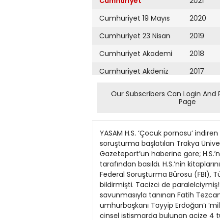
Cumhuriyet
2021
Cumhuriyet 19 Mayıs
2020
Cumhuriyet 23 Nisan
2019
Cumhuriyet Akademi
2018
Cumhuriyet Akdeniz
2017
Cumhuriyet Alışveriş
2016
Our Subscribers Can Login And 
Page
Cumhuriyet Almanya
2015
Cumhuriyet Anadolu
2014
YASAM H.S. ‘Çocuk pornosu’ indiren ilahiyatçının kitaplarını Ensar basmış! Bilgisayarına “çocuk pornosu” indirdiği iddiasıyla hakkında soruşturma başlatılan Trakya Üniversitesi’nde görevli Prof. Dr. H.S.’nin kitaplarının Ensar Vakfı tarafından yayımlandığı ortaya çıktı. Gazeteport’un haberine göre; H.S.’nin “Çağımızın Ahlak Bunalımı ve Çözüm Arayışları” isimli kitabı Ensar Vakfı’na ait Ensar Neşriyat tarafından basıldı. H.S.’nin kitaplarının isimleri, görev yaptığı üniversitenin resmi internet sitesinde yer alıyor. Geçen aralık ayında ABD Federal Soruşturma Bürosu (FBI), Türkiye’deki bir ilahiyatçı profesörün bilgisayarına “çocuk pornosu” indirdiğini ilgili makamlara bildirmişti. Tacizci de paralelciymiş!2 EDİTÖR:HAKANAKARSU TASARIM:FUNDAYAŞARERDOĞDU Salı 29 Mart 2016 Erdoğan’ı militanca savunmasıyla tanınan Fatih Tezcan, 10 öğrenciye cinsel istismarda bulunan öğretmenin Ensar’la bağlantısını ‘aklamak’ için ‘paralel’ dedi umhurbaşkanı Tayyip Erdoğan’ı ‘militanca’ savunmasıyla tanınan C 14 yaşındaki çocuğyazar Fatih Tezcan, Karaman’da t a10 öğrenciye cinsel istismarda bulunan acize 4 tutuklamaöğretmenin Ensar Vakfı’yla bağlantısı nı ‘aklamak’ için ‘paralel’e sarıldı. Pro Mvokatif yayınlarıyla bilinen Yeni Akit’in kanalı Akit TV’de geçen hafta konuşan Tezcan, din öğretmeni olan Muharrem ‘Tacize uğrayan çocuklarınB.’nin Fethullah Gülen Cemaati tarafın dan Ensar Vakfı’na sızdırıldığını öne sü cezalandırılması gündemde’rüp, şunları söyledi: 5 aylığına vakıfa sızdı “Fetö’nün beş aylığına Ensar Vakfı’na sızdırdığı bir tecavüzcüsüne tecavüz emri verdiğini anlarsın. Onlara günah yoktur, Allah rızası için tecavüz edeceksin der, gider bulur bir tane gerizekalı, psikopat, sapık, gider tecavüz ettirir.” Ensar Vakfı’nı ‘kollama senaryosu’nda tüm adımları da aşama aşama anlatan Tez Tepkiler site kapattırdıcan, “Nasıl sızacak, gönüllü etütçü ola rak. Allah rızası için, ben Hocaefendi’ye de bağlı birisiyim dedi. Ders vermek istiyorum falan filan dedi. Ensar Vakfı zaten madden o da şeyde. O da istemedi para verelim falan. Şimdi biz de özeleştiri yapalım. Aldılar onu. Adam gitmiş, 10 tane tecavüzden 350 sene aldı. Ne dönüyor?” diye konuştu.Tezcan, istismar için Muharrem B’nin gönüllü eğitmen olma ya emek vermeyeceğini de iddia edip, şu soruları yöneltti: “Para almıyor, gönüllü, ücret almadan, aynı zamanda seri tecavüzcü. Nasıl oturdu ki bu kafana? Niye böyle bir şey olsun ki? Gider parkta bir çocuk bulur, niye emek versin?” l Haber Merkezi Aile ve Sosyal Politikalar Bakanı Sema Ramazanoğlu’nun da Van’da çocuklara yönelik cinsel istismar ve kadına yönelik şiddet konusunda yaptığı konuşmada dili sürçtü. Ramazanoğlu, “İhmal, istismar ve tacize uğrayan çocukların cezalandırılması konusu d
Cumhuriyet Ankara
2013
Cumhuriyet Büyük
2012
Taaruz
2011
Cumhuriyet
Cumartesi
2010
Cumhuriyet Çevre
2009