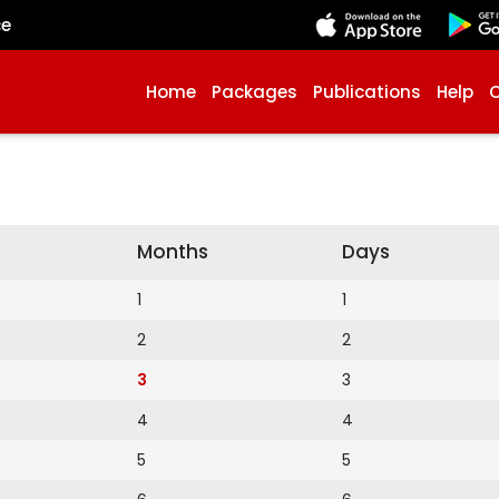
çe
Home
Packages
Publications
Help
Months
Days
1
1
2
2
3
3
4
4
5
5