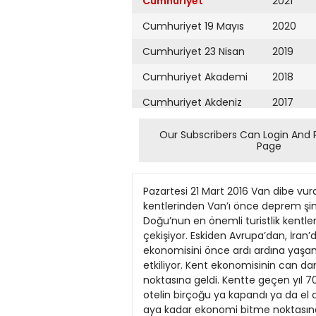
Cumhuriyet
2021
Cumhuriyet 19 Mayıs
2020
Cumhuriyet 23 Nisan
2019
Cumhuriyet Akademi
2018
Cumhuriyet Akdeniz
2017
Cumhuriyet Alışveriş
2016
Our Subscribers Can Login And 
Page
Cumhuriyet Almanya
2015
Cumhuriyet Anadolu
2014
Pazartesi 21 Mart 2016 Van dibe vurduEDİTÖR:YENERKARADENİZ TASARIM:BAHADIRAKTAŞ ekonomi 7 Doğu’nun önde gelen turizm ve sanayi kentlerinden Van’ı önce deprem şimdi de çatışmalar vurdu. Van OSB’de üretim neredeyse durdu, 700 civarında esnaf kepenk kapattı Doğu’nun en önemli turistlik kentlerinden Van çatışmalar, komşu illerde yaşanan sokağa çıkma yasakları nedeniyle adeta can çekişiyor. Eskiden Avrupa’dan, İran’dan, Ermenistan’dan gelen turistlerin gezdiği sokaklarda şu anda panzerler duruyor. Kentin ekonomisini önce ardı ardına yaşanan depremler vurdu, şimdi de çatışmalar Van’ın hem soysal hem ekonomik hayatını olumsuz etkiliyor. Kent ekonomisinin can damarı 6 bin kişiye istihdam sağlayan Van Organize Sanayi Bölgesi’nde üretim neredeyse durma noktasına geldi. Kentte geçen yıl 700 civarında esnaf kepenk kapatmak zorunda kaldı. Kentte bulunan irili ufaklı 5 yıldızlı da dahil 60 otelin birçoğu ya kapandı ya da el değiştirdi. Van’da faaliyet gösteren birçok sanayici ve esnaf da çatışmalar böyle devam ederse 23 aya kadar ekonomi bitme noktasına gelir ifadesini kullandı. Akdamar Adası’nda geçen yıl güvenlik nedeniyle iptal edilen ayinin bu yıl da aynı gerekçeyle yapılmayacağı konuşuluyor. İlin şu andaki tek umudu ise İran’da başlayan Nevruz tatili nedeniyle Van’a akın olacağı beklentisi. En kötü dönem Van Gölü Havzası Turizm Derneği ve Ayanistur Yönetim Kurulu Başkanı Abdullah Tunçdemir, 19 yıldır bölgede turizmcilik yaptığını ancak hiç bu kadar kaygılı ve kötü bir dönem yaşamadığını belirterek, “Şu anda GAP turları tamamen bitti. Güneydoğu turları KISA...KISA n Türkiye genelinde 3 bini aşkın mağazası, kendine özgü markalarla büyüyen Şok Market, çocukların sevdiği kahramanlar Batman ve Superman’in ürünlerini raflarına taşıyor. 23 Mart’ta Batman ve Superman lisanslı askılı matara, pipetli bardak, kutu puzzle+hafıza oyunu Şok Market’lerde satışa sunulacak. n Demir İnşaat, 2326 Şubat’ta Tahran’da gerçekleştirilen İran Property Expo 2016’ya katıldı. Şirketin İstanbul Yakuplu’da başlayacak projesi de ilk olarak Tahran’da görücüye çıktı. Demir İnşaat Yönetim Kurulu Başkanı Hamit Demir, Nevruz tatilinde 150 İranlı misafirlerini ağırlamaya hazırlandıklarını söyledi. n Nobel Tüketici Sağlığı’nın en genç ürünü NBL Fish Oil Jr, “Yılın Seçilmiş Ürünü” Tüketici İnovasyon Ödülleri’nin Gıda Takviyeleri Kategorisi’ndeki sahibi oldu. için telefonlarımız bile çalmıyor. Burdan Karadeniz’e yılda 2025 tur yapabiliyordum şimdi yüzde 75 düşüş var” dedi. Van’ın İran ile komşu olmasının kent için büyük bir şans olduğunu ancak Kapıköy Sınır Kapısı’nın altyapı eksiklerinin bulunduğ
Cumhuriyet Ankara
2013
Cumhuriyet Büyük
2012
Taaruz
2011
Cumhuriyet
Cumartesi
2010
Cumhuriyet Çevre
2009