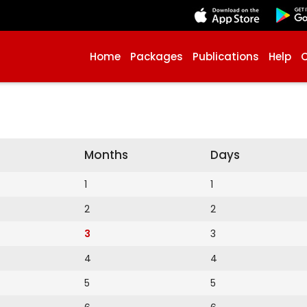
Home
Packages
Publications
Help
Months
Days
1
1
2
2
3
3
4
4
5
5