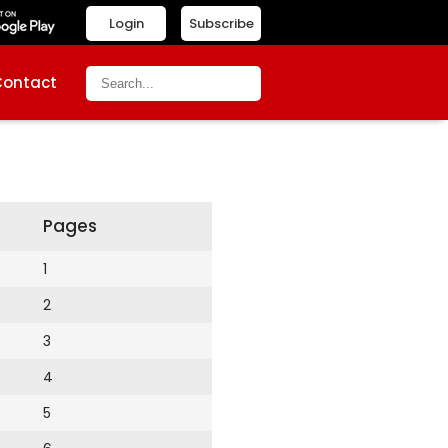
Login
Subscribe
Contact
Pages
1
2
3
4
5