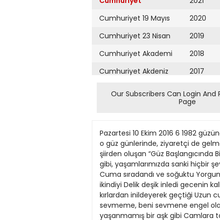
Cumhuriyet
2021
Cumhuriyet 19 Mayıs
2020
Cumhuriyet 23 Nisan
2019
Cumhuriyet Akademi
2018
Cumhuriyet Akdeniz
2017
Cumhuriyet Alışveriş
2016
Our Subscribers Can Login And 
Page
Cumhuriyet Almanya
2015
Cumhuriyet Anadolu
2014
Pazartesi 10 Ekim 2016 6 1982 güzüne, Barış Davası tutuklusu başka birçok arkadaşla Maltepe Askeri Cezaevi’nde girmiştik. Bu gün sizlerle, o güz günlerinde, ziyaretçi de gelmediği için hapishane yaşamının daha da hüzün dolu hafta sonları için yazdığım bir şiirimi, üç kısa şiirden oluşan “Güz Başlangıcında Bir Hafta Sonu İçin Üç Şiir”i paylaşmak istedim. Aradan geçen şunca güze karşın, ilk şiirin ilk dizesindeki gibi, yaşamlarımızda sanki hiçbir şeyin değişmediği duygusuyla belki de… Issız Cuma Uyudum, uyandım, değişen hiçbir şey yoktu Issız Cuma sıradandı ve soğuktu Yorgun bir kadın çamaşır yıkadı Güz, bir kez daha… Mumu yaktı, pancurları kapadı Bıkkın bir rüzgâr dağıttı ikindiyi Delik deşik inledi gecenin kalbi Yitik Cumartesi Yitik cumartesi, boğuk cumartesi, ağladığım cumartesi Pembe rüzgârların kırlardan inildeyerek geçtiği Uzun cumartesi, yitirdiğim her şey gibi sancılı İpte sallanan çamaşırlar ve rüzgârda vuran kapı Seni sevmeme, beni sevmene engel olan şeyler Hayatımızdan koparılıp alınmış cumartesiler Çılgın cumartesi, ölgün cumar tesi, yaşanmamış bir aşk gibi Camlara takılıp kalmış doğma mış çocukların gözleri Suskun cumartesi, küskün cu martesi, beyaz bir kurdela, lekelenmiş Ölüm kadar katı ve hayatımız gibi zedelenmiş Hüzünlü Pazar Hüzünlü Pazar, beyaz meleklerin ilahiler söylediği Aşkın güzelce yıkandığı, sımsıkı kefenlendiği Yaz geçmiş, gelip çatmış bağbozumu vakti Genç kızların mutluluğu bir mevsim daha ertelediği Hüzünlü pazar, geçmiş pazarların anısıyla kavuniçi Çocukların hep kursaklarında kalan sevinci EylülEkim1982 Maltepe Askeri Cezaevi Halk korkudan sokağa çıkmıyor Hakkâri’nin Yüksekova ilçesinde polis aracından açılan ateş sonucu ya şamını yitiren 4 kişi dün topra ğa verildi. Polisin açtığı ateşle ya ralanan 2 kişi ve hastane önünde gaz kapsülüyle yaralanan 1 kadı nın tedavisi ise sürüyor. 4 kişinin ölümüne neden olan polis memu ru İ.M. tutuklandı. Ölenlerden 16 yaşındaki Serhat Buldan’ın baba sı Hasan Buldan, “Çocuğumu vu ran polis silahın arıza yaptığını söylüyor. Peki na sıl oluyor da ikisi ni kafasından ikisi ni göğsünden vuru yor. Nokta atışı yap MAHMUT ORAL tı ve öldürdü. Katliam yaptı. Yüksekova halkı çarşıya çı kamaz oldu zulüm yüzünden. Neden bu kadar polis eller tetikte geziyor” diyerek yaşa nanlara isyan etti. Hakkâri’nin Yüksekova ilçesin de önceki gün sabah saatlerinde Kobra tipi zırhlı araçtan bir mo bilya mağazasına ateş açılması so nucu yaşamını yitiren 16 yaşın daki lise öğrencisi Serhat Buldan, nişanlı olan ve düğün hazırlıkla rı yapan 27 yaşındaki Nejdet İşö zü, henüz 20 günlük evli olan Ay dın Tümen il
Cumhuriyet Ankara
2013
Cumhuriyet Büyük
2012
Taaruz
2011
Cumhuriyet
Cumartesi
2010
Cumhuriyet Çevre
2009