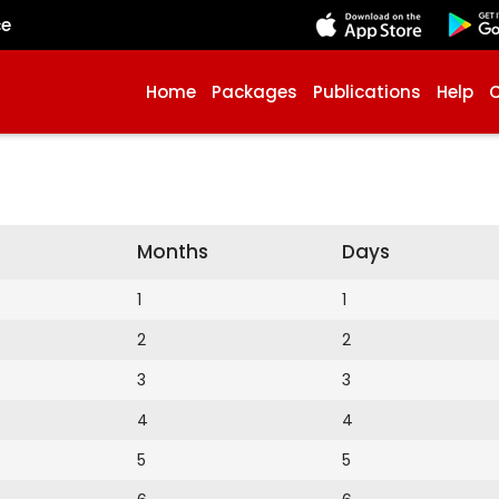
çe
Home
Packages
Publications
Help
Months
Days
1
1
2
2
3
3
4
4
5
5