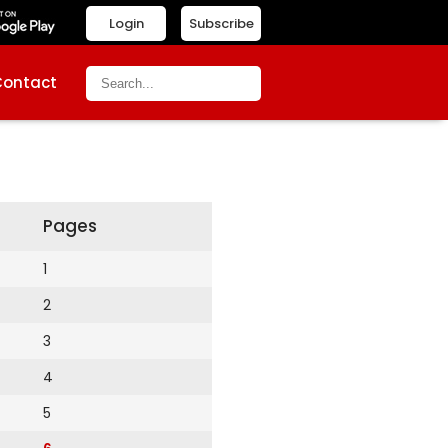
Login
Subscribe
Contact
Pages
1
2
3
4
5