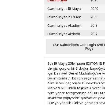
Cumhuriyet
2021
Cumhuriyet 19 Mayıs
2020
Cumhuriyet 23 Nisan
2019
Cumhuriyet Akademi
2018
Cumhuriyet Akdeniz
2017
Cumhuriyet Alışveriş
2016
Our Subscribers Can Login And 
Page
Cumhuriyet Almanya
2015
Cumhuriyet Anadolu
2014
Salı 19 Mayıs 2015 haber EDİTÖR: E
Cumhuriyet Ankara
2013
dergisi çarpıcı bir Erdoğan kapağıy
için Emniyet Genel Müdürlüğü’ne yap
Cumhuriyet Büyük
2012
teslim tarihi 7 Haziran seçimlerinin
Taaruz
Alım listesi geçmişte Güneydoğu’ya b
2011
Merkezi MHP lideri teşkilatı uyardı
Cumhuriyet
Cumartesi
“kim yaptı” tartışmasına dö ERDEM n
2010
kışkırtma yapıyorlar” şikâyetleri ge
Cumhuriyet Çevre
2009
HDP’ye yönelik Türkiye çapında sayısı 