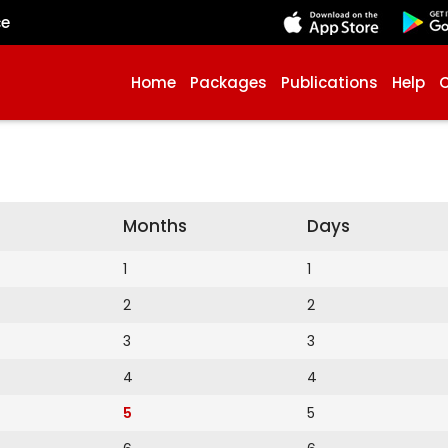
çe
Home
Packages
Publications
Help
Months
Days
1
1
2
2
3
3
4
4
5
5