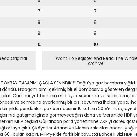
6
6
7
7
8
8
9
9
10
10
11
11
Read Original
I Want To Register And Read The Whol
Archive
12
12
13
LİF TOKBAY TASARIM: ÇAĞLA SEVİNDİK 8 Doğu’ya gaz bombası yığıldı
14
la döndü. Erdoğan’ı pimi çekilmiş bir el bombasıyla gösteren derg
ılan Cumhuriyet tarihinin en büyük savunma ve saldırı araçları iha
15
 öncesi ve sonrasına ayarlanmış bir dizi savunma ihalesi yaptı. İha
ir yılda gönderilen gaz bombasının10 katının 2015’in ilk üç ayında
16
: Hiçbirinizi çatışma içinde görmeyeceğim dana ve Mersin’de HDP’y
erken MHP teşkila GÜL tından parti yönetimine AKP’yi adres göstere
17
ldiği ortaya çıktı. Şikâyetler Adana ve Mersin saldırıları öncesi y
18
60’ı bulan saldırı, MHP’ye de farklı bir boyutta Bahçeli: Bizi HDP ile