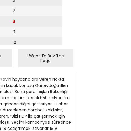
6
7
8
9
10
11
e
I Want To Buy The
Page
12
13
 Yayın hayatına ara veren Nokta
14
inin kapak konusu Güneydoğu illeri
lesi. Buna göre İçişleri Bakanlığı
15
lenin toplam bedeli 650 milyon lira.
 gönderildiğini gösteriyor. l Haber
16
e düzenlenen bombalı saldırılar,
n, “Bizi HDP ile çatıştırmak için
17
oğunlaştı. Seçim kampanyası süresince
18
 19 çatıştırmak istiyorlar 19 A