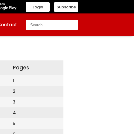
Login
Subscribe
Contact
Pages
1
2
3
4
5