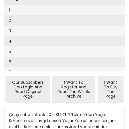
Cumhuriyet Sağlıklı Beslenme
2002
9
1
Cumhuriyet Sokak
2001
10
2
Cumhuriyet Spor
2000
11
3
Cumhuriyet Strateji
1999
12
4
Cumhuriyet Tarım
1998
13
5
Cumhuriyet Yılbaşı
1997
14
6
Çerçeve Eki
1996
15
7
Çocuk Kitap
1995
16
Our Subscribers
I Want To
I Want
8
Dergi Eki
1994
Can Login And
Register And
To Buy
17
Read Original
Read The Whole
The
9
Ekonomi Eki
Page
Archive
Page
1993
18
10
Eskişehir
1992
19
11
Çarşamba 2 Aralık 2015 KULTUR Tekfen’den Yaşar
Evleniyoruz
1991
Kemal’e özel saygı konseri Yaşar Kemal önceki akşam
20
12
Güney Dogu
özel bir konserle anıldı. James Judd yönetimindeki
1990