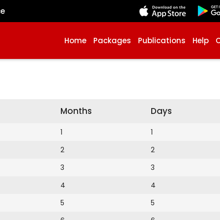
çe
Home
Packages
Publications
Help
Months
Days
1
1
2
2
3
3
4
4
5
5