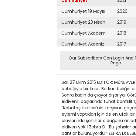
Cumhuriyet
2021
Cumhuriyet 19 Mayıs
2020
Cumhuriyet 23 Nisan
2019
Cumhuriyet Akademi
2018
Cumhuriyet Akdeniz
2017
Cumhuriyet Alışveriş
2016
Our Subscribers Can Login And 
Page
Cumhuriyet Almanya
2015
Cumhuriyet Anadolu
2014
Salı 27 Ekim 2015 EDİTÖR: MÜNEVVER OSKAY haber 7 BERKAN: ‘BEBEĞİ KUCAĞINDA’ DEMİŞTİ de tacize uğradığını söyleyen kadın kucağında bebeğiyle bir kalaİ. Berkan balığın arasına giriyor. Boş bir çocuk arabasını da itiyor. Sonra çocuk arabasının devrildiğini görüyorsunuz. Sonra kadın da çıkıyor dışarıya. Görüntü bu.” l İsmet Berkan: “Görüntü Çakır: ‘Deri eldiven’ DEDİ Elif Çakır: “Üzerleri çıplak, elleri deri eldivenli, başlarında tuhaf bantElif Çakır lı 70100 kadar adamın ortasında kaldım.” l SELVİ: KADINI KURTARANLAR DÖVÜLDÜ l Abdülkadir Selvi: “Kabataş İskelesi’nin karşısına geçerken bir grup eylemciyi görüyor. Bunların Gezi eylemcileri olduğunu fark ediyor, hatta çevre ve ağaç eylemi yaptıkları için de en ufak bir rahatsızlık hissetmiyor.” l Zehra D: “Bu şahısların son günlerde ülkemizde meydana gelen protesto olaylarında şahıslar olduğunu anladım. Hızlı bir şekilde büfeye gittim. Sonra da alandan uzaklaşmak için karşıya geçtim.” ZEHRA D: deri eldiven yoK l Zehra D: “Bu şahıslar arasında bulunan erkek şahısların büyük bir kısmının üst kıyafeti yoktu, kimisinin kafasında siyah renkli bantlar bulunuyordu.” ZEHRA D: BEBEK ARABADA l Zehra D: “Çocuğumun içerisinde bulunduğu bebek arabası ile terminal binasının orada bulunan ışıklardan karşıya geçmek üzere ışıkların oraya geldim.” A. Selvi Umudumuz direncimizdir... Kasım’da erken genel seçimlere gidiyoruz... Seçimlere beş gün kalmasına karşın toplumda bir hareketlenme falan yok. Suskunluk egemen! Ankara katliamını gerçekleştiren saldırganların üzerlerindeki bombalarla 45 dakika kent içinde dolaşmaları, polisin arama noktalarından sorunsuz biçimde geçmeleri, birbirlerine mesajla “aşkım ben geçtim” demeleri... Kanlı bir eyleme değil pikniğe gidiyorlar sanki... Güle oynaya! Adana’dan Ankara’ya kaç kez durdurulur araçlar, kaç kez trafik denetimi yapılır? Teröristlerin birileri tarafından korunup kollandıkları kesin! Peki, kim onlar! Cumhuriyet tarihimizin en büyük katliamı, 10 Ekim’de Ankara’da yapılacak “barış mitingi” öncesi, tarihi tren garının önündeki alanın iki ayrı yerinde yapılmıştı... 100’ü aşkın canımızı yitirdik bu alçak bombalı saldırıda... Barış dilini kullananların “vatan haini” olarak görüldüğü bir ülkede, çevreye yayılmış paramparça olmuş bedenler... Hayat ve ölüm arasındaki o ince çizgi! O günden bugüne dek uykularım kaçıyor; havanın koynunda, sarı bir halenin gölgesinde dolaşıyorum. Bizi karanlığa tutsak, orada yaşamaya mahkum etmek isteyenleri, kanla beslenen kurtları lanetliyorum. Emekçilerin, üniversite öğrencilerinin, barıştan yana olan herkesin bu kanlı olayı hep ama hep anımsamalarını istiyorum. Üstelik 1 Kasım’da sandığa gi
Cumhuriyet Ankara
2013
Cumhuriyet Büyük
2012
Taaruz
2011
Cumhuriyet
Cumartesi
2010
Cumhuriyet Çevre
2009