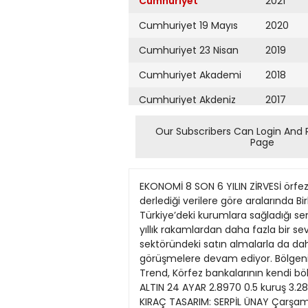
Cumhuriyet
2021
Cumhuriyet 19 Mayıs
2020
Cumhuriyet 23 Nisan
2019
Cumhuriyet Akademi
2018
Cumhuriyet Akdeniz
2017
Cumhuriyet Alışveriş
2016
Our Subscribers Can Login And 
Page
Cumhuriyet Almanya
2015
Cumhuriyet Anadolu
2014
EKONOMİ 8 SON 6 YILIN ZİRVESİ örfez bölgesindeki bankalar Türkiye’de son 6 yılın en aktif kredi performansını gösteriyor. Bloomberg’in derlediği verilere göre aralarında Birleşik Arap Emirlikleri ve Katarlı bankaların da bulunduğu Körfez bankalarının bu yılın ilk yarısında Türkiye’deki kurumlara sağladığı sendikasyon kredileri 2.4 milyar doları buldu. Bu rakam, en azından 2009 yılından bu yana kaydedilen yıllık rakamlardan daha fazla bir seviyeye işaret ediyor. Sendikasyon kredilerinin yanında Körfez bankalarının Türkiye bankacılık sektöründeki satın almalarla da daha yakından ilgilendiği görülüyor. Katar’ın en büyük bankası QNB, Finansbank’ın satışı için görüşmelere devam ediyor. Bölgenin bir diğer büyük bankası Mashreqbank da Türkiye’de daha aktif olma planlarının olduğunu açıkladı. Trend, Körfez bankalarının kendi bölgeleri dışında gelirlerini artırmalarını ve müşteri taba DOLAR AVRO FAİZ BORSA CUMHURİYET ALTIN ALTIN 24 AYAR 2.8970 0.5 kuruş 3.2880 0.4 kuruş 10.17 0.28 puan 80.496 761 puan 733.45 66 kuruş 109.75 20 kuruş EDİTÖR: ŞEHRİBAN KIRAÇ TASARIM: SERPİL ÜNAY Çarşamba 21 Ekim 2015 Körfez bankalarının Türk bankacılık sistemine verdiği sendikasyon kredileri 2009 yılından itibaren yükselen bir eğilim gösteriyor Türk bankalarına 2.4 milyar dolar Körfez fonu K nını farklılaştırmayı ne kadar istediğini de gözler önüne seriyor. Bahreyn’deki Securities & Invesment Co. bankacılık analisti Chiradeep Ghosh, “Toplamda ekonomi büyüdüğü ve demografik yapı avantaj sunduğu için ülkede birçok kredi fırsatı bulunuyor. Kredilerin geri dönüşü oldukça cazip, ama temel risk kur olarak gözüküyor” dedi. Son 3 yıl içinde Türk kurumlarının Körfez bölgesindeki en büyük finansörü National Bank of Abu Dabi oldu. Banka bu yıl Türkiye’deki kurumlara 571.3 milyon dolar kredi sağladı. Abu Dabili First Gulf Bank PJSC 566.3 milyon dolar, Bahreynli ABC ise 313 milyon dolar sendikasyon kredisi verdi. 2015 yılında Türkiye’de sendikasyon kredileri geçen yıla kıyasla yüzde 37 artışla 31.4 milyar dolara çıktı. Sendikasyon kredilerinin yüzde 8’ini Körfez bankaları verdi. Bankalar Birliği verilerine göre Türkiye’de kurulmuş 4’ü Körfez sermayeli 14 yabancı sermayeli banka bulunuyor. WashingtonAnkara hattında PYD gerilimi yükseliyor uriye konusunda kâğıt üzerinde müttefik görünen Türkiye ile ABD arasında, YPG ekseninde başlayan uyuşmazlık derinleşiyor. Üst düzey bir yetkilinin aralarında yer aldığım bir grup gazeteciye yaptığı bilgilendirme, WashingtonAnkara hattındaki kırılma noktalarının arttığını işaret ediyor. PYD’ye silah değil mühimmat: ABD, Kobani’den sonra geçen hafta da bölgeye silah yardımı yaptı. Bu destekten rahatsızlığını büyükelçiyi çağır
Cumhuriyet Ankara
2013
Cumhuriyet Büyük
2012
Taaruz
2011
Cumhuriyet
Cumartesi
2010
Cumhuriyet Çevre
2009