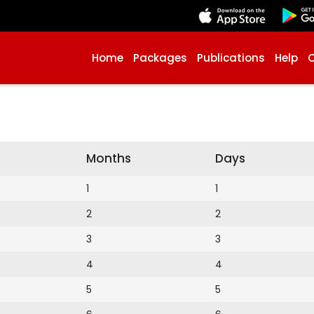
Home
Packages
Publications
Help
Months
Days
1
1
2
2
3
3
4
4
5
5