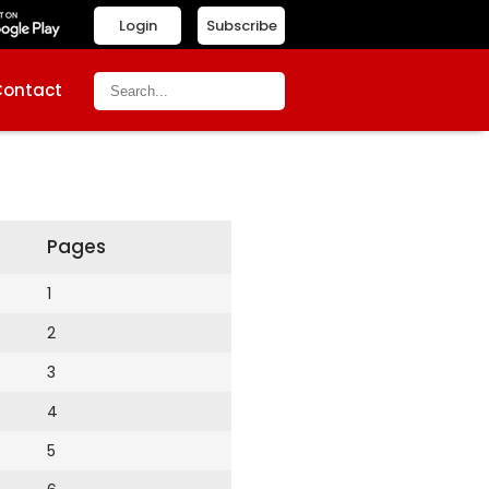
Login
Subscribe
Contact
Pages
1
2
3
4
5