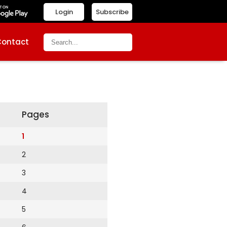
Login
Subscribe
Contact
Pages
1
2
3
4
5