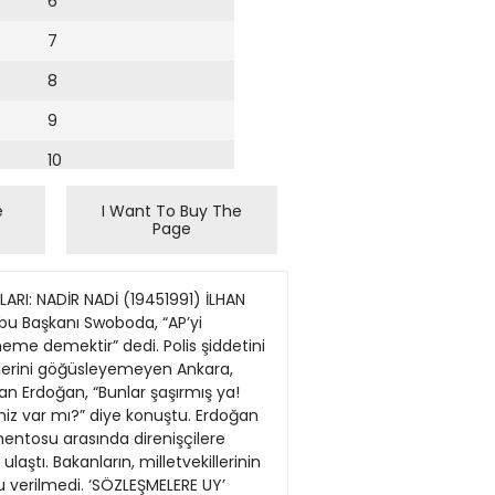
6
7
8
9
10
11
e
I Want To Buy The
Page
12
13
LARI: NADİR NADİ (19451991) İLHAN
14
bu Başkanı Swoboda, “AP’yi
me demektir” dedi. Polis şiddetini
15
ilerini göğüsleyemeyen Ankara,
an Erdoğan, “Bunlar şaşırmış ya!
16
kiniz var mı?” diye konuştu. Erdoğan
mentosu arasında direnişçilere
17
laştı. Bakanların, milletvekillerinin
18
u verilmedi. ‘SÖZLEŞMELERE UY’