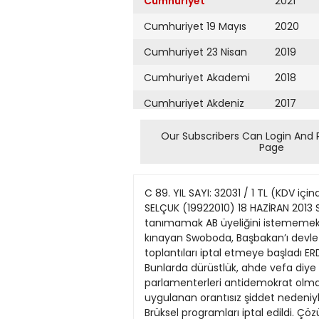
Cumhuriyet
2021
Cumhuriyet 19 Mayıs
2020
Cumhuriyet 23 Nisan
2019
Cumhuriyet Akademi
2018
Cumhuriyet Akdeniz
2017
Cumhuriyet Alışveriş
2016
Our Subscribers Can Login And 
Page
Cumhuriyet Almanya
2015
Cumhuriyet Anadolu
2014
C 89. YIL SAYI: 32031 / 1 TL (KDV i
Cumhuriyet Ankara
2013
SELÇUK (19922010) 18 HAZİRAN 2013 
tanımamak AB üyeliğini istememek, 
Cumhuriyet Büyük
2012
kınayan Swoboda, Başbakan’ı devlet
Taaruz
toplantıları iptal etmeye başladı ER
2011
Bunlarda dürüstlük, ahde vefa diye bi
Cumhuriyet
Cumartesi
parlamenterleri antidemokrat olmakl
2010
uygulanan orantısız şiddet nedeniyle 
Cumhuriyet Çevre
2009
Brüksel programları iptal edildi. 