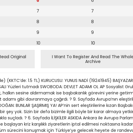
6
6
7
7
8
8
9
9
10
10
11
11
Read Original
I Want To Register And Read The Whol
Archive
12
12
13
çinde) (KKTC’de: 1.5 TL) KURUCUSU: YUNUS NADİ (19241945) BAŞYAZAR
14
SALI Yüzleri tutmadı SWOBODA: DEVLET ADAMI OL AP Sosyalist Gru
halkın sesine aldırmamak ise başbakanlık görevini yerine getirme
15
 adamı gibi davranmaya çağırdı. ? 9. Sayfada Avrupa’nın eleştir
DOĞAN: BUNLAR ŞAŞIRMIŞ YA! AP’nin sert eleştirilerine kızan Başbak
16
r şey yok. Sizin bir defa bizimle ilgili böyle bir karar almaya yet
a suçladı. ? 6. Sayfada İLİŞKİLER ASKIDA Ankara ile Avrupa Parla
17
başlayan kriz karşılıklı ziyaretlerin iptal edilmesi noktasına kadar u
18
Çözüm sürecini konuşmak için Türkiye’ye gelecek heyete de randev