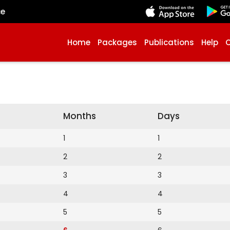
çe
Home
Packages
Publications
Help
Months
Days
1
1
2
2
3
3
4
4
5
5