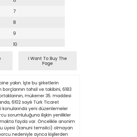
6
7
8
9
10
11
e
I Want To Buy The
Page
12
13
iyle örgütlenen karşıdevrim, 2000’li yıllarda aydın aymazlığıyla beslenmiş; ussal, bilimsel, sanatsal olanın yerine dogmaları sokuşturmayı başarmıştır; ancak sular tersine akmaz. 12 Eylül’cüler Atatürk’ün eğitim birliği ilkesini yaralayarak, Türk Tarih ve Dil kurumlarını kapatarak, özerk üniversiteyi susturarak karşıdevrimi sulamıştı. Şimdi gerçek aydınlara bir görev düşüyor; eğitim ve gelir düzeyi düşürülen halka gerçekleri anlatmak; ekmeğini suyunu paylaşarak halkın içinde olmak… Sözde bilimciler, ikiyüzlü sanatçılar; aya güneşe göre yer ve yön değiştiren liboşlar, paketine güvenenler hiç sevinmesin; çünkü her paketin ipi çekilir; içi dışı çöpe atılabilir. Bu halk, eciş bücüş paketle önüne atılan göz boyama demokrasisini geri vermeyi de bilir! Tıpkı Kurtuluş Savaşı’ndaki gibi birden silkinir. Önümüz 29 Ekim… Özellikle kadınlara sesleniyorum; bu 29 Ekim, her türlü paketten kurtulmanın, toplumsal yaşamdan çıkmamak için direnişin de bayramı olsun! NE ZAMAN EMEKLİ OLURUM? 10 Temmuz 1963 doğumluyum, sigorta başlangıcım 1 Kasım 1983. Emeklilik koşullarım nedir, askerlik borçlanması yaparsam etkisi ne olur? Halil Ekmekçi SORU CEVAP Sorularınız için malicozum6ismmmo.org.tr adresine mail atabilirsiniz. Tüm sorular eposta ile tek tek cevaplanacaktır. Bayram Gelmiş Neyime? PERİHAN ERGUN Başlıktaki sorgulamalı tümceyle dini bayramlarımızı küçümsediğim düşünülmesin. Nefse hâkimiyetin sınavı niteliğinde, ayrıca açlığın niceliklerinin deneyimini yansıtan ramazan orucundan sonra o ayın Şeker Bayramı bir ödül gibidir. İçinde bulunduğumuz Kurban Bayramı da toplumsal dayanışma öğretisi niteliğindedir. Gerçekte Kuranıkerim’le kullarına sunulan Hz. Muhammet’in öğretileri sosyal bilimleri içerir. Halkların yaşantılarındaki iyi ve kötü günlerinde dayanışmalarla onlara iyimserliği ve mutluluğu sağlamayı amaçlar. Müslümanlık öyle cahil softaların günahları çoğaltarak korkular yaratmaya çalışılan bir kutsal inanç olmadığı gibi iyi ahlakın, dürüstlüğün, kullar arasında karşılıklı dayanışmanın da toplumsal verisidir. İnançlara göre bayram nedeniyle kurban edilen büyük ve küçükbaş hayvanların etleri, ihtiyaçları olup da alamayanlara dağıtılıyor. Büyükle
14
15
16
17
18