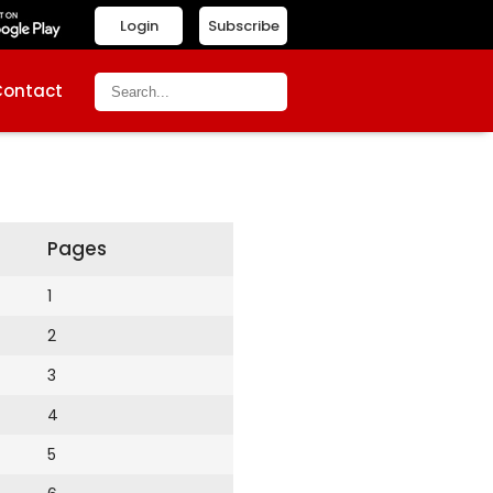
Login
Subscribe
Contact
Pages
1
2
3
4
5