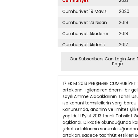
Cumhuriyet
2021
Cumhuriyet 19 Mayıs
2020
Cumhuriyet 23 Nisan
2019
Cumhuriyet Akademi
2018
Cumhuriyet Akdeniz
2017
Cumhuriyet Alışveriş
2016
Our Subscribers Can Login And 
Page
Cumhuriyet Almanya
2015
Cumhuriyet Anadolu
2014
17 EKİM 2013 PERŞEMBE CUMHURİYET SAYFA 13 ürkiye’de faal limitet T ve anonim şirket (AŞ) sayısı 700 bine yakın. İşte bu şirketlerin ortaklarını ilgilendiren önemli bir gelişmeye dikkat çekmek istiyorum. Bilindiği gibi vergi mükelleflerinin borçlarının tahsil ve takibini, 6183 sayılı Amme Alacaklarının Tahsil Usulü Hakkında Kanun düzenler. Kanunun 35. maddesi limitet şirket ortaklarının, mükerrer 35. maddesi ise kanuni temsilcilerin vergi borcu karşısındaki sorumluluğuna ilişkin hükümlere yer verir. Yakın zamanda, 6102 sayılı Türk Ticaret Kanunu’nda, anonim ve limitet şirketlerde ortaklık, yöneticilik, temsilcilik ve bu sıfatlarla hakların devri konularında yeni düzenlemeler yapıldı. 11 Eylül 2013 tarihli Tahsilat Genel Tebliği ile de şirketlerin ortakları veya yöneticilerinin vergi borcu sorumluluğuna ilişkin yenilikler açıklandı. Dikkatle okunduğunda konunun inceliğinin çok olduğu görülebiliyor. Tasnifleyerek yorumlamakta fayda var. Öncelikle anonim şirket ortaklarının sorumluluğundan başlayalım. Eskiden olduğu gibi, anonim şirketlerin yönetim kurulu üyesi (kanuni temsilci) olmayan ortakları, sadece taahhüt ettikleri sermaye ile sınırlı olarak sorumlu. Bu sınırın ötesinde şirketin vergi borcu nedeniyle ayrıca kişilerden birinin mutlak surette yönetim kurulu üyelerinden birisi olması. Şimdi de limitet şirket ortaklarının sorumluluğuna bakalım. Bu kişiler, şirketin vergi borcundan hisseleri oranında sorumludur. Şirketteki ortaklık payını, devreden ortağın sonraki dönemlere ilişkin vergi borcundan sorumlu olmaması için pay devrini TTK’nin 595. maddesinde belirtilen şekilde yapması gerekir. Buna göre; • Ortaklık payının/esas sermaye payının devri ve devir borcunu doğuran işlemlerin yazılı şekilde yapılması, • Tarafların imzalarının noterce onaylanması, • Şirket sözleşmesinde aksi öngörülmemişse, esas sermaye payının devri için ortaklar genel kurulunun onayının alınması, • Başvurudan itibaren üç ay içinde genel kurul devri reddetmemesi ve onaylaması gerekir. Ve son olarak limitet şirket yönetici veya temsilcilerinin sorumluluğunu yorumlayalım. 6102 sayılı TTK’ye göre tespit edilen kanuni temsilci, yani şirket müdürü hakkındaki takip AŞ yöneticilerinde olduğu gibi 6183 sayılı kanunun mükerrer 35. maddesine göre yapılacak. Bu durumda şirket müdürü, şirketin vergi borcunun tamamından, müşterek ve müteselsilen sorumlu olacak. Duyurulur… Ev hizmeti ve sigorta Ev hizmetlerinde çalışanların sigortalı olup olmayacağı yine gündemde. Mevcut sosyal güvenlik uygulamasında ücretle ve sürekli olarak ev hizmetlerinde çalıştırılanların sigortalı olması gerekir. Yani zaman zaman günübirlik ev hizmetlerinde çalışanlar sigortalı sayılmaz. Gündelikçi olarak evlerde temizlik, çamaşır yıkama, ütü gibi işleri yapan kimseler sigortalı olm
Cumhuriyet Ankara
2013
Cumhuriyet Büyük
2012
Taaruz
2011
Cumhuriyet
Cumartesi
2010
Cumhuriyet Çevre
2009