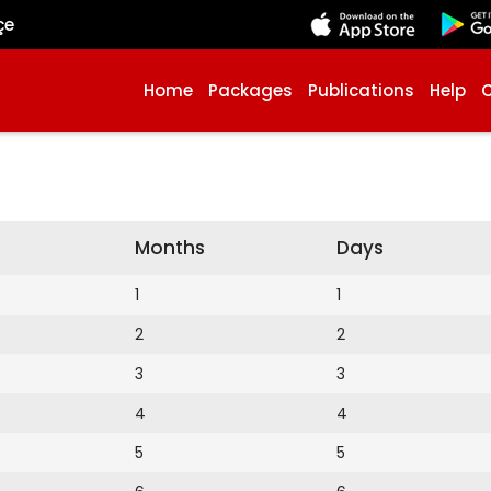
çe
Home
Packages
Publications
Help
Months
Days
1
1
2
2
3
3
4
4
5
5