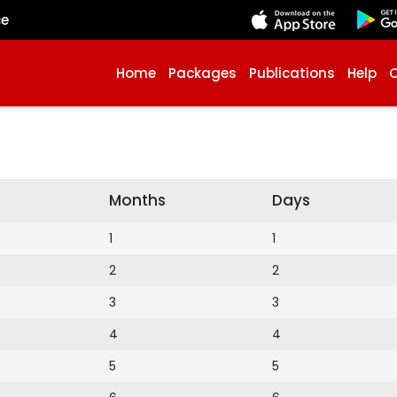
çe
Home
Packages
Publications
Help
Months
Days
1
1
2
2
3
3
4
4
5
5