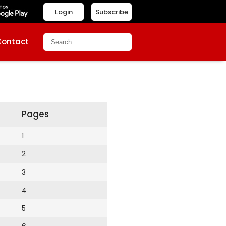
Login
Subscribe
Contact
Pages
1
2
3
4
5