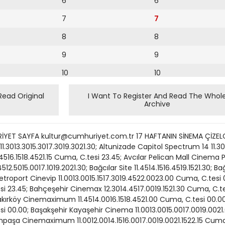
6
6
7
7
8
8
9
9
10
10
11
11
Read Original
I Want To Register And Read The Whol
Archive
12
12
13
orum) 11.3014.3017.3020.30Cuma, C.tesi 23.30; Bakırköy Cinema Pink (Carousel) üçlü bora eserken ufku gözetlemek için ayağa kalkan çok acıkmış Pi’nin kurtarma 11.3014.0016.3019.0021.30; Bayrampaşa Akvaryum Coşkun sandalı dalgalarda sallanır. Bu giriş Kana Sabah 11.3014.0016.3019.0021.30Cuma, C.tesi 23.50; dalı yazar Yann Martel’in çok satışlı romanı Life Beylikdüzü Cinema Pink (Perla of Pi’den (Pi’nin Yaşamı), Pondichery hayvanat Vista) 14.1516.4519.1521.45Cuma, C.tesi 00.15; Beylikdüzü White bahçesinin bekçi çiftinin oğulları Piscine Molitor Corner Favori 12.0014.3017.00Patel’in (kısaca Pi) destanını anlatılır. 19.1521.30; Beyoğlu Atlas Pi ve ailesi Kanada’ya yerleşmek amacıyla yola 12.0014.1516.3019.0021.30; Beyoğlu Cine Majestic 11.3014.0016.3019.0021.30; Çemberlitaş Şafak Movieplex 11.0013.3016.0018.3021.00; Esentepe Cinemaximum (Astoria) 11.0013.4516.3019.1522.00; Esenyurt Cinemaximum (Marmara Park) 11.0014.0017.0020.00Cuma, C.tesi 23.00; Etiler Cinema Pink (Akmerkez) 14.1516.4519.1521.45; Fatih Cinemaximum (Historia) 11.0013.3016.1519.0021.45; Florya Cinefly (Flyinn) 11.0013.3016.0018.3021.00Cuma, C.tesi 23.30; Florya Cinemaximum (Aqua Florya) 12.0015.0018.0021.00; Halkalı Arenapark Site Halkalı 11.3014.0016.3019.0021.30 ? ÇALINTI HAYAT: Altunizade Capitol Spectrum 11.4514.0016.1518.3020.45; Ataköy Cinemaximum (Ataköy Plus) 12.0014.1516.3018.4521.00 Cuma, C.tesi 23.15; Bahçelievler Metroport Cine Vip 11.4514.0016.1518.3020.45 Cuma, C.tesi 23.45; Bahçeşehir Cinemaximum (Akbatı) 11.0013.0015.1517.3019.4522.00; Bakırköy Cinemaximum (Capacity) 11.4514.0016.1518.4521.00 Cuma, C.tesi 00.15; Bakırköy Cinemaximum (Marmara Forum) 11.0013.0015.1517.3019.4522.00 Cuma, C.tesi 00.00; Beyoğlu Cinemaximum (Fitaş) 11.0013.1515.4518.1521.00; Caddebostan Cinemaximum (Budak) 11.2013.5016.1018.3021.00 Cuma, C.tesi 23.30; Esentepe Cinemaximum (Astoria) 11.3013.4516.1518.3021.00 Cuma, C.tesi 23.15; Esenyurt Cinemaximum (Marmara Park) 11.0013.1516.3017.4520.0022.15; Florya Cinemaximum (Aqua Florya) 11.0013.0015.1517.3019.4522.00 Cuma, C.tesi 00.00; Haramidere Cinetech Torium 11.2013.2015.2017.2019.2021.20; İstinye Cinemaximum (İstinye Park) 11.4514.1516.4519.1521.45 Cuma, C.tesi 00.15 ? BENİM ANNEM BİR DİNOZOR: Altunizade Capitol Spectrum 11.0013.0015.0017.0019.00; Arena Park Site Halkalı 11.1513.1515.1517.1519.1521.00; Ataköy Cinemaximum (Ataköy Plus) 11.0013.0015.0017.00; Bahçelievler Kadir Has 11.3013.3015.3017.30; Bakırköy Aırport Cinemas 11.1513.1515.1517.15; Bakırköy Carousel Cinema Pink 11.3013.3015.3017.30; Bakırköy Cinemaximum (Marmara Forum) 11.0013.0015.0017.00; Başakşehir Olimpia Site 14.1516.0017.4519.3021.15; Bayrampaşa Cinemaximum (Forum İstanbul)11.0013.0015.0017.00; Beylikdüzü Favori White Corner Avm 11.0012.4514.3016.1518.0019.4521.30; Esenyurt Cinemaximum (Marmara Park) 12.0014.0016.0018.0020.00; Etiler Alkent Wings Cinecity 11.0012.4514.3016.3018.1520.00 ? UÇUŞ: (2 BoyutluDijital / Türkçe Altyazılı) Akmerkez Cinema Pink 11.0013.3016.1519.0021.45; Altunizade Capitol 21. 00Cuma, C.tesi 23.30; Avcılar Pelican Mall Cinema Pink 11.0013.3016.1519.0021.45; Bakırköy Carousel Cinema Pink 11.0013.3016.1519.0021.45; Beylikdüzü Perla Vista Cinema Pink 11.0013.3016.1519.0021.45Cuma, C.tesi 00;15; Haramidere Cinetech Torium 11.0013.3016.0018.3021.00Cuma, C.tesi 23.20; Metro City Cinema Pink 11.0013.3016.1519;0021;45; Pendik Mayastar Viaport 18.1021.00Cuma, C.tesi 23.50; Silivri Kipa Cinema Pink 11.0013.3016.1519.0021.45 (2 Boyutlu35mm / Türkçe Altyazılı) Airport Cinema Prestige 11.0013.4516.3019.1522.00; Altunizade Capitol 12.4516.0019.1522.15; Ataköy Cinemaximum (Ataköy Plus) 12.0015.0018.0021.00Cuma, C.tesi 23.15; Bahçelievler Metroport Avm Cinevip 11.0013.4516.3019.1522.00; Bakırköy Cinemaximum (Capacity)12.0015.0018.0021.00Cuma, C.tesi 00.00; Bakırköy Cinemaximum (Marmara Forum) 11.4514.4517.4521.00Cuma, C.tesi 23.45. ‘Forrest Gump’ın yönetmeni Robert Zemeckis’in yeni filmi ‘Uçuş’ bugün gösterime giriyor Ayyaş kahraman da yolculuk teması üstüne ykunun yerini çektiği, Michael J. Fox’la sevişmenin alChristopher Lloyd’un oynadığı, bol aldığı, alışılmış komedimacera kollü, uyuşturuculu, yotürünü yenileyen “Back to rucu bir gecenin ardınthe FutureGeleceğe dan eski karısının tatsız Dönüş” üçlemesiyle dikkati telefonuyla uyanıp hosçekip özgün buluş ve özel tes sevgilisi Trina’yla efekt becerisini animasyonla (Nadine Velazquez) yeni bir sefere çıkan ayyaş, ama deneyimli pilot kaynaştırdığı “Roger Rabbit”le teknik ustalığını konuşturdu. Whip’in (Denzel Washington), dramatik değiAsıl ününü hem en iyi yönetmen Oscar’ına laşimini (yaklaşık 2.5 saatte) hikâye eden yık bulunan hem de gişede çok iyi çalışan, Tom “FlightUçuş”, heyecanlı, gerilimli bir felaket Hanks’li “Forrest Gump”la 1994’te yaptı. Bu filmi g
14
15
16
17
18