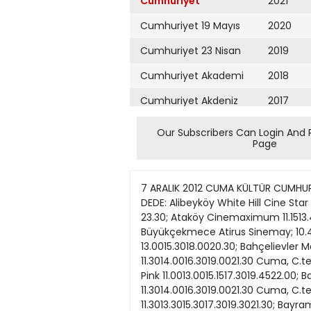
Cumhuriyet
2021
Cumhuriyet 19 Mayıs
2020
Cumhuriyet 23 Nisan
2019
Cumhuriyet Akademi
2018
Cumhuriyet Akdeniz
2017
Cumhuriyet Alışveriş
2016
Our Subscribers Can Login And 
Page
Cumhuriyet Almanya
2015
Cumhuriyet Anadolu
2014
7 ARALIK 2012 CUMA KÜLTÜR CUMHURİYET SAYFA kultur@cumhuriyet.com.tr 17 HAFTANIN SİNEMA ÇİZELGESİ ? ÇAKALLARLA DANS/HASTASIYIZ DEDE: Alibeyköy White Hill Cine Star 11.3013.3015.3017.3019.3021.30; Altunizade Capitol Spectrum 14 11.3013.4516.1518.4521.15 Cuma, C.tesi 23.30; Ataköy Cinemaximum 11.1513.4516.1518.4521.15 Cuma, C.tesi 23.45; Avcılar Pelican Mall Cinema Pink 11.0013.0015.1517.3019.4522.00; Büyükçekmece Atirus Sinemay; 10.4512.5015.0017.1019.2021.30; Bağcılar Site 11.4514.1516.4519.1521.30; Bağcılar Sinema Merkezi 13.0015.3018.0020.30; Bahçelievler Metroport Cinevip 11.0013.0015.1517.3019.4522.0023.00 Cuma, C.tesi 00.15; Bahçeşehir Cinemaximum 11.3014.0016.3019.0021.30 Cuma, C.tesi 23.45; Bahçeşehir Cinemax 12.3014.4517.0019.1521.30 Cuma, C.tesi 23.45; Bakırköy Carousel Cinema Pink 11.0013.0015.1517.3019.4522.00; Bakırköy Cinemaximum 11.4514.0016.1518.4521.00 Cuma, C.tesi 00.00; Bakırköy Cinemaximum 11.3014.0016.3019.0021.30 Cuma, C.tesi 00.00; Başakşehir Kayaşehir Cinema 11.0013.0015.0017.0019.0021.00; Başakşehir Olimpia Site 11.3013.3015.3017.3019.3021.30; Bayrampaşa Cinemaximum 11.0012.0014.1516.0017.0019.0021.1522.15 Cuma, C.tesi 23.15; Beylikdüzü Beylicium Favori 11.3012.4514.0015.1516.3017.4519.0020.1521.30; Beylikdüzü Perla Vista Cinema Pink 11.0013.0015.1517.3019.4522.00 Cuma, C.tesi 00.15; Beylikdüzü White Corner Favori 11.0012.1513.3014.4516.0017.1518.3019.4521.00; Beyoğlu Atlas 12.0014.1516.3019.0021.30; Beyoğlu Cine Majestic 11.3013.3015.3017.3019.3021.30; Beyoğlu Cinemaximum 11.0013.3016.0019.0021.30 Cuma, C.tesi 23.30; Caddebostan Cinemaximum 11.3013.5016.1018.3021.10 ‘Pİ’NİN YAŞAMI’ 28 ARALIK’TA Cuma, C.tesi 23.30; Çekmeköy Çekmeköy 11.1513.4515.0016.15GÖSTERİME GİRECEK 17.3018.4520.0021.15 Cuma, C.tesi 22.3000.00; Çobançeşme Airport Prestige 11.0013.1515.4519.3021.45 Cuma, C.tesi 00.00; Esenler Espri Site 11.0013.0015.0017.0019.0021.00; Esentepe Cinemaximum 11.1513.3016.0018.3021.00 Cuma, C.tesi 23.30; Esenyurt Cinemaximum 11.1513.4516.1518.4521.15 Cuma, C.tesi 23.45; Etiler Akmerkez Cinema Pink 11.0013.0015.1517.3019.4522.00; Etiler Wings Cinecity 12.3014.4517.0019.1521.30 Cuma, C.tesi 00.00 ? AÇLIĞA DOYMAK: Altunizade Capitol Spectrum 14 11.0013.4516.3019.1522.00; Avcılar Cinema pink (Pelican Mall) 14.1516.4519.1521.45; Bağcılar Cinemarine 212 Avm 11.1513.4516.1518.4521.15; Bağcılar Site 11.1513.4516.1518.4521.15; Bahçelievler Metroport Avm Cine Vip 11.1513.4516.1518.4521.15; Bahçeşehir Cinemax 11.4514.1516.4519.1521.45Cuma, C.tesi 00.15; Bahçeşehir Cinemaximum (Akbatı) 11.1513.4516.3019.1522.00; Bakırköy Cinemaxımum ASLI SELÇUK (Marmara F
Cumhuriyet Ankara
2013
Cumhuriyet Büyük
2012
Taaruz
2011
Cumhuriyet
Cumartesi
2010
Cumhuriyet Çevre
2009