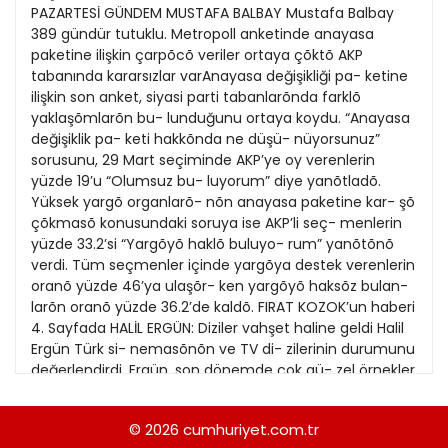
21
PAZARTESİ GÜNDEM MUSTAFA BALBAY Mustafa Balbay
13
Kitap Eki
1989
389 gündür tutuklu. Metropoll anketinde anayasa
22
14
paketine ilişkin çarpõcõ veriler ortaya çõktõ AKP
Özel Ekler
1988
tabanında kararsızlar varAnayasa değişikliği pa- ketine
23
15
ilişkin son anket, siyasi parti tabanlarõnda farklõ
Özel Okullar
1987
yaklaşõmlarõn bu- lunduğunu ortaya koydu. “Anayasa
24
16
Sevgililer Günü
değişiklik pa- keti hakkõnda ne düşü- nüyorsunuz”
1986
25
sorusunu, 29 Mart seçiminde AKP’ye oy verenlerin
17
Siyaset Eki
1985
yüzde 19’u “Olumsuz bu- luyorum” diye yanõtladõ.
26
18
Yüksek yargõ organlarõ- nõn anayasa paketine kar- şõ
Sürdürülebilir yaşam
1984
çõkmasõ konusundaki soruya ise AKP’li seç- menlerin
27
19
Turizm Eki
yüzde 33.2’si “Yargõyõ haklõ buluyo- rum” yanõtõnõ
1983
28
verdi. Tüm seçmenler içinde yargõya destek verenlerin
20
Yerel Yönetimler
1982
oranõ yüzde 46’ya ulaşõr- ken yargõyõ haksõz bulan-
29
larõn oranõ yüzde 36.2’de kaldõ. FIRAT KOZOK’un haberi
1981
4. Sayfada HALİL ERGÜN: Diziler vahşet haline geldi Halil
30
Ergün Türk si- nemasõnõn ve TV di- zilerinin durumunu
1980
değerlendirdi. Ergün, son dönemde çok gü- zel örnekler
31
göreme- diğini, Türkiye’nin yapamadõğõnõ İran si-
1979
nemasõnõn yaptõğõnõ belirtti. Ergün, diziler
© 2026
cumhuriyet.com.tr
1978
konusunda ise “Her hafta başõnda senaryo geliyor,