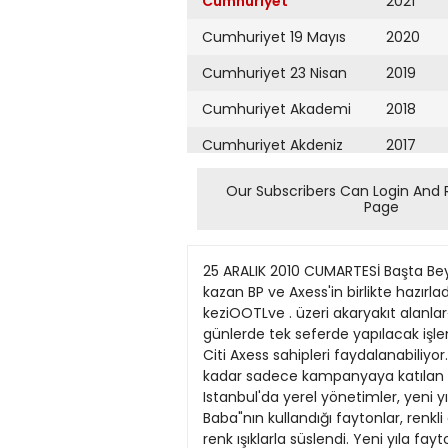
Cumhuriyet
2021
Cumhuriyet 19 Mayıs
2020
Cumhuriyet 23 Nisan
2019
Cumhuriyet Akademi
2018
Cumhuriyet Akdeniz
2017
Cumhuriyet Alışveriş
2016
Our Subscribers Can Login And 
Page
Cumhuriyet Almanya
2015
Cumhuriyet Anadolu
2014
25 ARALIK 2010 CUMARTESİ Başta Beyoğ
Cumhuriyet Ankara
2013
kazan BP ve Axess'in birlikte hazır
keziOOTLve . üzeri akaryakıt alanla
Cumhuriyet Büyük
2012
günlerde tek seferde yapılacak işle
Taaruz
Citi Axess sahipleri faydalanabili
2011
kadar sadece kampanyaya katılan Axes
Cumhuriyet
Cumartesi
Istanbul'da yerel yönetimler, yeni yı
2010
Baba"nın kullandığı faytonlar, renkli
Cumhuriyet Çevre
2009
renk ışıklarla süslendi. Yeni yıla fay