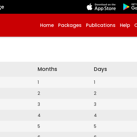
çe
Home
Packages
Publications
Help
Months
Days
1
1
2
2
3
3
4
4
5
5