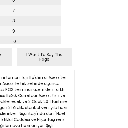
6
7
8
9
10
11
e
I Want To Buy The
Page
12
13
arını tamamfcjlı Bp'den al Axess'ten
14
de Axess ile tek seferde üçüncü
s POS terminali üzerinden farklı
15
s Exi26, Carrefour Axess, Fish ve
yüklenecek ve 3 Ocak 2011 tarihine
16
 31 Aralık. stanbul yeni yıla hazır
 süslenirken Nişantaşı'nda dan "Noel
17
 Istiklal Caddesi ve Nişantaşı renk
18
ğırlamaya hazırlanıyor. Şişli