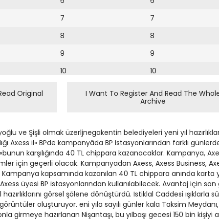
6
6
7
7
8
8
9
9
10
10
11
11
Read Original
I Want To Register And Read The Whol
Archive
12
12
13
lu ve Şişli olmak üzerljnegakentin belediyeleri yeni yıl hazırlıkl
14
ladığı Axess il« BPde kampanyâda BP Istasyonlarından farklı günler
r«bunun karşılığında 40 TL chippara kazanacaklar. Kampanya, Axes
15
mler için geçerli olacak. Kampanyadan Axess, Axess Business, Axes
yor. Kampanya kapsamında kazanılan 40 TL chippara anında karta 
16
s üyesi BP istasyonlarından kullanılabilecek. Avantaj için son gün
l hazırlıklarını görsel şölene dönüştürdü. Istiklal Caddesi ışıklarla
17
 görüntüler oluşturuyor. eni yıla sayılı günler kala Taksim Meydanı,
18
tonla girmeye hazırlanan Nişantaşı, bu yılbaşı gecesi 150 bin kişiyi a