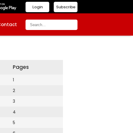
Login
Subscribe
Contact
Pages
1
2
3
4
5