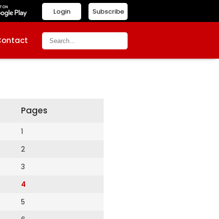
Login
Subscribe
Contact
Pages
1
2
3
4
5