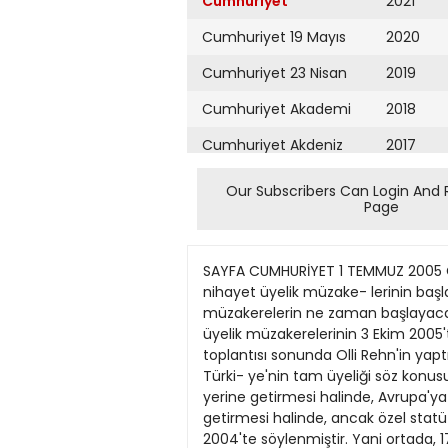
Cumhuriyet
2021
Cumhuriyet 19 Mayıs
2020
Cumhuriyet 23 Nisan
2019
Cumhuriyet Akademi
2018
Cumhuriyet Akdeniz
2017
Cumhuriyet Alışveriş
2016
Our Subscribers Can Login And 
Page
Cumhuriyet Almanya
2015
Cumhuriyet Anadolu
2014
SAYFA CUMHURİYET 1 TEMMUZ 2005 CUMA HABERLER DUNYADABUGUN ALİ SİRMEN 3 Ekim'in Gelişi 17 Analık'tan Belliydi "Hadi gözünüz aydın, nihayet üyelik müzake- lerinin başlaması kesinleşti" diyelim mi? Aslında 3 Ekim 2005'in gelişi, 17 Aralık 2004'te belli olmuştu. Hem müzakerelerin ne zaman başlayacağı be- lirtilmişti AB'nin 2004 Aralık zirvesinde hem de nasıl bir sonuca yönelebileceği. Evet, AB ile üyelik müzakerelerinin 3 Ekim 2005'te başlayacağı AB Komisyonu'nun son toplantısında bir kez daha teyit edilmiştir. Komis- yon toplantısı sonunda Olli Rehn'in yaptığı açık- lama üstünkörü bile okunsa, gayet açıklıkla anla- şılacaktır ki, bu müzakerelerin sonunda Türki- ye'nin tam üyeliği söz konusu değildir. Olli Rehn sürecin çok çetin geçeceğini belirt- tikten sonra, "Ankara'nın üyelik koşullannı yerine getirmesi halinde, Avrupa'ya sıkı bağlarta demir- lenmesi gerektiğini" söylemiştir. Bu deyim, An- kara'nın bütün koşullan yerine getirmesi halinde, ancak özel statü ile "outsider" (harici) ortak ola- cağı anlamını taşımaktadır. Bütün bunlar Türkiye'ye daha 17 Aralık 2004'te söylenmiştir. Yani ortada, 17 Aralık'ta alı- nan kararlardan sapma anlamını taşıyan herhan- gi bir şey yoktur ve Türkiye'nin 17 Aralık'ta kabul ettiği koşullara şimdi karşı çıkmasının kabul edil- mesini beklemek de boşunadır. • • • Erdoğan - Gül ikilisi, 17 Aralık'ta, Türkiye'yi tam üyeliğe taşımayacak görüşme koşullannı ka- bul etmiş bulunmaktadırlar. Dışişleri Bakanı Abdullah Gül'e sorarsanız, "önemli olan müzakelerin başlamasıdır". Türkiye'yi AB üyeliğine taşımak isteyenlere so- rarsanız, bu ucu açık görüşmeler tam üyelik ile sonuçlanmayacağına göre, müzakerelerin başla- masının hiç de önemi yoktur. 16 -17 Aralık günlerinde Brüksel'deki pazarlık- lar sırasında, birtakım Dışişleri mensuplan, Erdo- ğan'a bu koşulların kabul edilemez olduğunu, verilecek en iyi yanıtın "Teşekkür ederiz, bu ko- şullarda görüşme istemiyoruz! Müzakereleri, siz, Türkiye'yi koşullan yerine getirdiğinde, tam üye- liğe kabul etmeye hazır hale gelene kadar askıya alalım" denmesini önermişlerdi. Böyle bir tutum en doğru tavır olacaktı. AB, Türkiye'yi tam üyeliğe almakta kendi açı- sından yarar gördüğü zaman nasıl olsa alacak, bunun için gerekli prosedürü başlatacaktı. Eğer AB bu tam üyeliği, kendi çıkariarına uygun bul- maz ise Türkiye ne yaparsa yapsın, görüşmeler sürse de almayacaktır. Olay bu kadar basittir. • • • Peki bu durumda Türkiye'nin "Non Merci!" de- mesinin yararı ne olacaktı? Türkiye'nin "Teşekkür ederiz kalsın!" demesi, Avrupa ile kendi sorunlannı, Ankara'nın sırtından çözmek isteyenlerin propagandalarının önünü kesecekti. AB'nin Brüksel'deki aralı
Cumhuriyet Ankara
2013
Cumhuriyet Büyük
2012
Taaruz
2011
Cumhuriyet
Cumartesi
2010
Cumhuriyet Çevre
2009