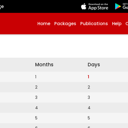
çe
Home
Packages
Publications
Help
Months
Days
1
1
2
2
3
3
4
4
5
5