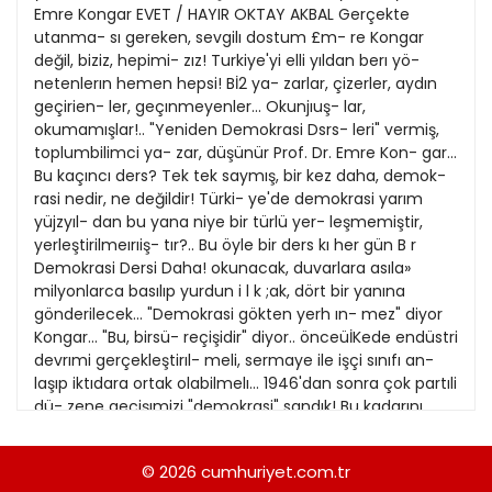
21
Emre Kongar EVET / HAYIR OKTAY AKBAL Gerçekte
13
Kitap Eki
1989
utanma- sı gereken, sevgilı dostum £m- re Kongar
22
14
değil, biziz, hepimi- zız! Turkiye'yi elli yıldan berı yö-
Özel Ekler
1988
netenlerın hemen hepsi! Bİ2 ya- zarlar, çizerler, aydın
23
15
geçirien- ler, geçınmeyenler... Okunjıuş- lar,
Özel Okullar
1987
okumamışlar!.. "Yeniden Demokrasi Dsrs- leri" vermiş,
24
16
Sevgililer Günü
toplumbilimci ya- zar, düşünür Prof. Dr. Emre Kon- gar...
1986
25
Bu kaçıncı ders? Tek tek saymış, bir kez daha, demok-
17
Siyaset Eki
1985
rasi nedir, ne değildir! Türki- ye'de demokrasi yarım
26
18
yüjzyıl- dan bu yana niye bir türlü yer- leşmemiştir,
Sürdürülebilir yaşam
1984
yerleştirilmeırıiş- tır?.. Bu öyle bir ders kı her gün B r
27
19
Turizm Eki
Demokrasi Dersi Daha! okunacak, duvarlara asıla»
1983
28
milyonlarca basılıp yurdun i l k ;ak, dört bir yanına
20
Yerel Yönetimler
1982
gönderilecek... "Demokrasi gökten yerh ın- mez" diyor
29
Kongar... "Bu, birsü- reçişidir" diyor.. önceüİKede endüstri
1981
devrımi gerçekleştirıl- meli, sermaye ile işçi sınıfı an-
30
laşıp iktıdara ortak olabilmelı... 1946'dan sonra çok partıli
1980
dü- zene geçişımizi "demokrasi" sandık! Bu kadarını
31
yeter san- dık! 0 gün bugün, hep aynı nok- tadayız.
1979
Kongar, "Demokrasinin vaz- geçilmez ilkeleri"n\ bir bir
© 2026
cumhuriyet.com.tr
1978
say- mış. öncetemel halk ve özgür- lüklerın tam