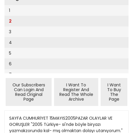
Cumhuriyet Sağlıklı Beslenme
2002
9
1
Cumhuriyet Sokak
2001
10
2
Cumhuriyet Spor
2000
11
3
Cumhuriyet Strateji
1999
12
4
Cumhuriyet Tarım
1998
13
5
Cumhuriyet Yılbaşı
1997
14
6
Çerçeve Eki
1996
15
7
Çocuk Kitap
1995
16
Our Subscribers
I Want To
I Want
8
Dergi Eki
1994
Can Login And
Register And
To Buy
17
Read Original
Read The Whole
The
9
Ekonomi Eki
Page
Archive
Page
1993
18
10
Eskişehir
1992
19
11
SAYFA CUMHURİYET 15MAYIS2005PAZAR OLAYLAR VE
Evleniyoruz
1991
GORUŞLER "2005 Türkiye- si'nde böyle biryazı
20
12
Güney Dogu
yazmakzorunda kal- mış olmaktan dolayı utanıyorum."
1990